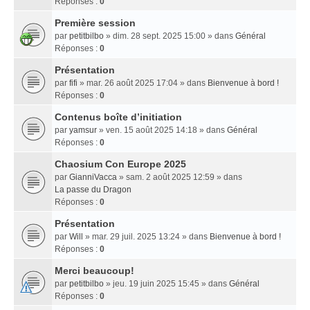
Réponses :
0
Première session
par
petitbilbo
» dim. 28 sept. 2025 15:00 » dans
Général
Réponses :
0
Présentation
par
fifi
» mar. 26 août 2025 17:04 » dans
Bienvenue à bord !
Réponses :
0
Contenus boîte d’initiation
par
yamsur
» ven. 15 août 2025 14:18 » dans
Général
Réponses :
0
Chaosium Con Europe 2025
par
GianniVacca
» sam. 2 août 2025 12:59 » dans
La passe du Dragon
Réponses :
0
Présentation
par
Will
» mar. 29 juil. 2025 13:24 » dans
Bienvenue à bord !
Réponses :
0
Merci beaucoup!
par
petitbilbo
» jeu. 19 juin 2025 15:45 » dans
Général
Réponses :
0