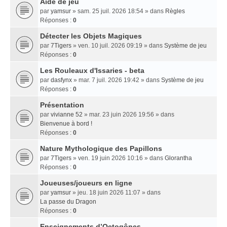
Aide de jeu
par
yamsur
» sam. 25 juil. 2026 18:54 » dans
Règles
Réponses :
0
Détecter les Objets Magiques
par
7Tigers
» ven. 10 juil. 2026 09:19 » dans
Système de jeu
Réponses :
0
Les Rouleaux d'Issaries - beta
par
dasfynx
» mar. 7 juil. 2026 19:42 » dans
Système de jeu
Réponses :
0
Présentation
par
vivianne 52
» mar. 23 juin 2026 19:56 » dans
Bienvenue à bord !
Réponses :
0
Nature Mythologique des Papillons
par
7Tigers
» ven. 19 juin 2026 10:16 » dans
Glorantha
Réponses :
0
Joueuses/joueurs en ligne
par
yamsur
» jeu. 18 juin 2026 11:07 » dans
La passe du Dragon
Réponses :
0
Enseignements dʼOctogônes