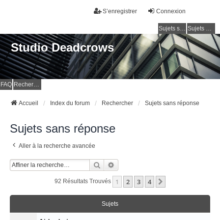
S’enregistrer
Connexion
Sujets sans réponse
Sujets actifs
Studio Deadcrows
FAQ
Rechercher
Accueil
Index du forum
Rechercher
Sujets sans réponse
Sujets sans réponse
Aller à la recherche avancée
Rechercher
Recherche Avancée
1
2
3
4
Suivante
92 Résultats Trouvés
Sujets