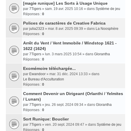
[magie runique] Les Sorts à Usage Unique
par
7Tigers
» sam. 19 avr. 2025 10:16 » dans
Système de jeu
Réponses :
0
Polices de caractères de Creative Fabrica
par
julia2323
» mar. 8 avr. 2025 09:39 » dans
La Noosphère
Réponses :
0
Arrêt du Vent / Vent Immobile / Windstop 1621 -
1622 (1624)
par
7Tigers
» lun. 3 mars 2025 10:54 » dans
Glorantha
Réponses :
0
Exomémoire téléchargée...
par
Ewandoor
» mar. 31 déc. 2024 13:33 » dans
Le Bureau d'Acculturation
Réponses :
0
Comment Devenir un Dirigeant (Orlanthi / Yelmites
/ Lunars)
par
7Tigers
» jeu. 26 sept. 2024 09:34 » dans
Glorantha
Réponses :
0
Sort Runique: Bouclier
par
7Tigers
» ven. 20 sept. 2024 09:47 » dans
Système de jeu
Réponses :
0