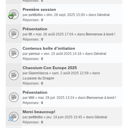
Réponses :
0
Première session
par
petitbilbo
» dim. 28 sept. 2025 15:00 » dans
Général
Réponses :
0
Présentation
par
fifi
» mar. 26 août 2025 17:04 » dans
Bienvenue à bord !
Réponses :
0
Contenus boîte d’initiation
par
yamsur
» ven. 15 août 2025 14:18 » dans
Général
Réponses :
0
Chaosium Con Europe 2025
par
GianniVacca
» sam. 2 août 2025 12:59 » dans
La passe du Dragon
Réponses :
0
Présentation
par
Will
» mar. 29 juil. 2025 13:24 » dans
Bienvenue à bord !
Réponses :
0
Merci beaucoup!
par
petitbilbo
» jeu. 19 juin 2025 15:45 » dans
Général
Réponses :
0