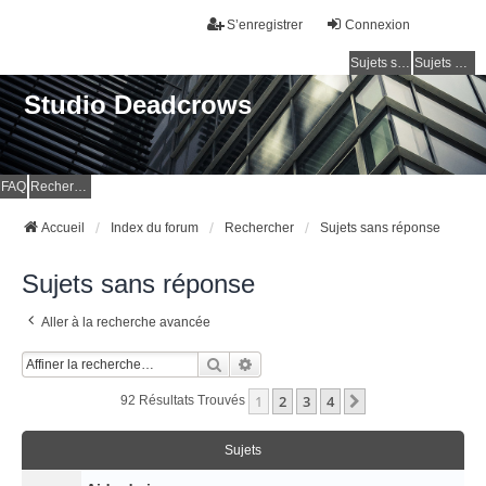
S’enregistrer
Connexion
Sujets sans réponse
Sujets actifs
Studio Deadcrows
FAQ
Rechercher
Accueil
Index du forum
Rechercher
Sujets sans réponse
Sujets sans réponse
Aller à la recherche avancée
Rechercher
Recherche Avancée
1
2
3
4
Suivante
92 Résultats Trouvés
Sujets