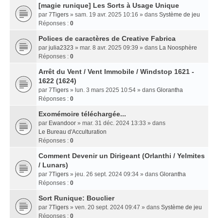
[magie runique] Les Sorts à Usage Unique
par
7Tigers
» sam. 19 avr. 2025 10:16 » dans
Système de jeu
Réponses :
0
Polices de caractères de Creative Fabrica
par
julia2323
» mar. 8 avr. 2025 09:39 » dans
La Noosphère
Réponses :
0
Arrêt du Vent / Vent Immobile / Windstop 1621 -
1622 (1624)
par
7Tigers
» lun. 3 mars 2025 10:54 » dans
Glorantha
Réponses :
0
Exomémoire téléchargée...
par
Ewandoor
» mar. 31 déc. 2024 13:33 » dans
Le Bureau d'Acculturation
Réponses :
0
Comment Devenir un Dirigeant (Orlanthi / Yelmites
/ Lunars)
par
7Tigers
» jeu. 26 sept. 2024 09:34 » dans
Glorantha
Réponses :
0
Sort Runique: Bouclier
par
7Tigers
» ven. 20 sept. 2024 09:47 » dans
Système de jeu
Réponses :
0