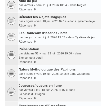
Aide de jeu
par
yamsur
» sam. 25 juil. 2026 18:54 » dans
Règles
Réponses :
0
Détecter les Objets Magiques
par
7Tigers
» ven. 10 juil. 2026 09:19 » dans
Système de jeu
Réponses :
0
Les Rouleaux d'Issaries - beta
par
dasfynx
» mar. 7 juil. 2026 19:42 » dans
Système de jeu
Réponses :
0
Présentation
par
vivianne 52
» mar. 23 juin 2026 19:56 » dans
Bienvenue à bord !
Réponses :
0
Nature Mythologique des Papillons
par
7Tigers
» ven. 19 juin 2026 10:16 » dans
Glorantha
Réponses :
0
Joueuses/joueurs en ligne
par
yamsur
» jeu. 18 juin 2026 11:07 » dans
La passe du Dragon
Réponses :
0
Enseignements dʼOctogônes