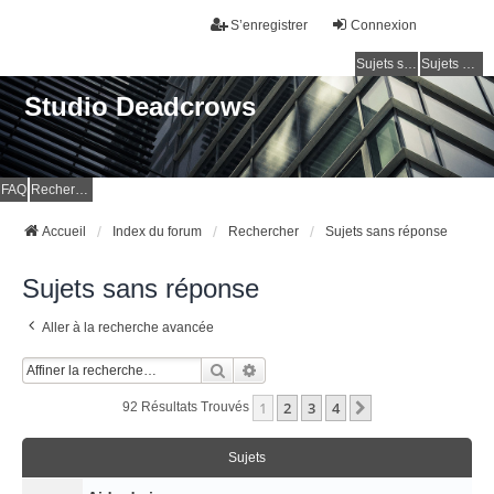
S’enregistrer
Connexion
Sujets sans réponse
Sujets actifs
Studio Deadcrows
FAQ
Rechercher
Accueil
Index du forum
Rechercher
Sujets sans réponse
Sujets sans réponse
Aller à la recherche avancée
Rechercher
Recherche Avancée
1
2
3
4
Suivante
92 Résultats Trouvés
Sujets