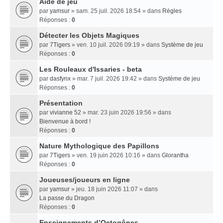
Aide de jeu
par
yamsur
» sam. 25 juil. 2026 18:54 » dans
Règles
Réponses :
0
Détecter les Objets Magiques
par
7Tigers
» ven. 10 juil. 2026 09:19 » dans
Système de jeu
Réponses :
0
Les Rouleaux d'Issaries - beta
par
dasfynx
» mar. 7 juil. 2026 19:42 » dans
Système de jeu
Réponses :
0
Présentation
par
vivianne 52
» mar. 23 juin 2026 19:56 » dans
Bienvenue à bord !
Réponses :
0
Nature Mythologique des Papillons
par
7Tigers
» ven. 19 juin 2026 10:16 » dans
Glorantha
Réponses :
0
Joueuses/joueurs en ligne
par
yamsur
» jeu. 18 juin 2026 11:07 » dans
La passe du Dragon
Réponses :
0
Enseignements dʼOctogônes