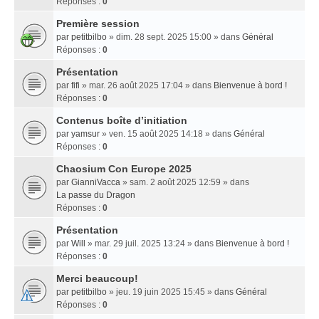
Réponses :
0
Première session
par
petitbilbo
» dim. 28 sept. 2025 15:00 » dans
Général
Réponses :
0
Présentation
par
fifi
» mar. 26 août 2025 17:04 » dans
Bienvenue à bord !
Réponses :
0
Contenus boîte d’initiation
par
yamsur
» ven. 15 août 2025 14:18 » dans
Général
Réponses :
0
Chaosium Con Europe 2025
par
GianniVacca
» sam. 2 août 2025 12:59 » dans
La passe du Dragon
Réponses :
0
Présentation
par
Will
» mar. 29 juil. 2025 13:24 » dans
Bienvenue à bord !
Réponses :
0
Merci beaucoup!
par
petitbilbo
» jeu. 19 juin 2025 15:45 » dans
Général
Réponses :
0