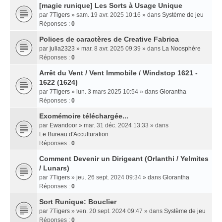
[magie runique] Les Sorts à Usage Unique
par
7Tigers
» sam. 19 avr. 2025 10:16 » dans
Système de jeu
Réponses :
0
Polices de caractères de Creative Fabrica
par
julia2323
» mar. 8 avr. 2025 09:39 » dans
La Noosphère
Réponses :
0
Arrêt du Vent / Vent Immobile / Windstop 1621 -
1622 (1624)
par
7Tigers
» lun. 3 mars 2025 10:54 » dans
Glorantha
Réponses :
0
Exomémoire téléchargée...
par
Ewandoor
» mar. 31 déc. 2024 13:33 » dans
Le Bureau d'Acculturation
Réponses :
0
Comment Devenir un Dirigeant (Orlanthi / Yelmites
/ Lunars)
par
7Tigers
» jeu. 26 sept. 2024 09:34 » dans
Glorantha
Réponses :
0
Sort Runique: Bouclier
par
7Tigers
» ven. 20 sept. 2024 09:47 » dans
Système de jeu
Réponses :
0