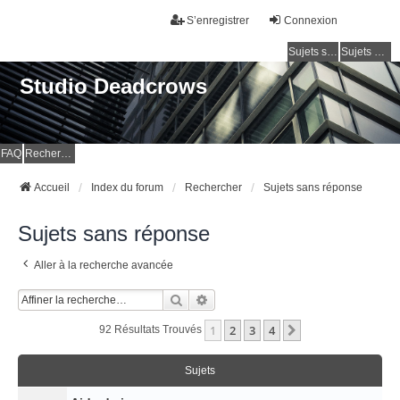
S’enregistrer
Connexion
Sujets sans réponse
Sujets actifs
Studio Deadcrows
FAQ
Rechercher
Accueil
Index du forum
Rechercher
Sujets sans réponse
Sujets sans réponse
Aller à la recherche avancée
Rechercher
Recherche Avancée
1
2
3
4
Suivante
92 Résultats Trouvés
Sujets