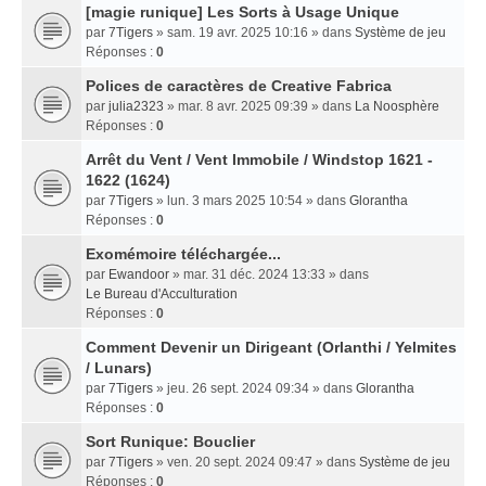
[magie runique] Les Sorts à Usage Unique
par
7Tigers
» sam. 19 avr. 2025 10:16 » dans
Système de jeu
Réponses :
0
Polices de caractères de Creative Fabrica
par
julia2323
» mar. 8 avr. 2025 09:39 » dans
La Noosphère
Réponses :
0
Arrêt du Vent / Vent Immobile / Windstop 1621 -
1622 (1624)
par
7Tigers
» lun. 3 mars 2025 10:54 » dans
Glorantha
Réponses :
0
Exomémoire téléchargée...
par
Ewandoor
» mar. 31 déc. 2024 13:33 » dans
Le Bureau d'Acculturation
Réponses :
0
Comment Devenir un Dirigeant (Orlanthi / Yelmites
/ Lunars)
par
7Tigers
» jeu. 26 sept. 2024 09:34 » dans
Glorantha
Réponses :
0
Sort Runique: Bouclier
par
7Tigers
» ven. 20 sept. 2024 09:47 » dans
Système de jeu
Réponses :
0