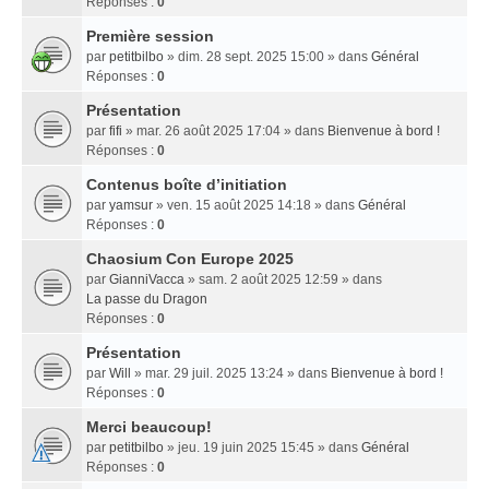
Réponses :
0
Première session
par
petitbilbo
» dim. 28 sept. 2025 15:00 » dans
Général
Réponses :
0
Présentation
par
fifi
» mar. 26 août 2025 17:04 » dans
Bienvenue à bord !
Réponses :
0
Contenus boîte d’initiation
par
yamsur
» ven. 15 août 2025 14:18 » dans
Général
Réponses :
0
Chaosium Con Europe 2025
par
GianniVacca
» sam. 2 août 2025 12:59 » dans
La passe du Dragon
Réponses :
0
Présentation
par
Will
» mar. 29 juil. 2025 13:24 » dans
Bienvenue à bord !
Réponses :
0
Merci beaucoup!
par
petitbilbo
» jeu. 19 juin 2025 15:45 » dans
Général
Réponses :
0