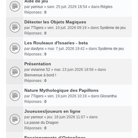
Aide de jeu
par
yamsur
» sam. 25 juil. 2026 18:54 » dans
Règles
Réponses :
0
Détecter les Objets Magiques
par
7Tigers
» ven. 10 juil. 2026 09:19 » dans
Système de jeu
Réponses :
0
Les Rouleaux d'Issaries - beta
par
dasfynx
» mar. 7 juil. 2026 19:42 » dans
Système de jeu
Réponses :
0
Présentation
par
vivianne 52
» mar. 23 juin 2026 19:56 » dans
Bienvenue à bord !
Réponses :
0
Nature Mythologique des Papillons
par
7Tigers
» ven. 19 juin 2026 10:16 » dans
Glorantha
Réponses :
0
Joueuses/joueurs en ligne
par
yamsur
» jeu. 18 juin 2026 11:07 » dans
La passe du Dragon
Réponses :
0
Enseignements dʼOctogônes