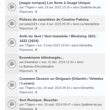
[magie runique] Les Sorts à Usage Unique
par
7Tigers
» sam. 19 avr. 2025 10:16 » dans
Système de jeu
Réponses :
0
Polices de caractères de Creative Fabrica
par
julia2323
» mar. 8 avr. 2025 09:39 » dans
La Noosphère
Réponses :
0
Arrêt du Vent / Vent Immobile / Windstop 1621 -
1622 (1624)
par
7Tigers
» lun. 3 mars 2025 10:54 » dans
Glorantha
Réponses :
0
Exomémoire téléchargée...
par
Ewandoor
» mar. 31 déc. 2024 13:33 » dans
Le Bureau d'Acculturation
Réponses :
0
Comment Devenir un Dirigeant (Orlanthi / Yelmites
/ Lunars)
par
7Tigers
» jeu. 26 sept. 2024 09:34 » dans
Glorantha
Réponses :
0
Sort Runique: Bouclier
par
7Tigers
» ven. 20 sept. 2024 09:47 » dans
Système de jeu
Réponses :
0