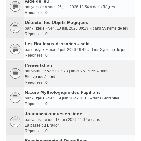
Aide de jeu
par
yamsur
» sam. 25 juil. 2026 18:54 » dans
Règles
Réponses :
0
Détecter les Objets Magiques
par
7Tigers
» ven. 10 juil. 2026 09:19 » dans
Système de jeu
Réponses :
0
Les Rouleaux d'Issaries - beta
par
dasfynx
» mar. 7 juil. 2026 19:42 » dans
Système de jeu
Réponses :
0
Présentation
par
vivianne 52
» mar. 23 juin 2026 19:56 » dans
Bienvenue à bord !
Réponses :
0
Nature Mythologique des Papillons
par
7Tigers
» ven. 19 juin 2026 10:16 » dans
Glorantha
Réponses :
0
Joueuses/joueurs en ligne
par
yamsur
» jeu. 18 juin 2026 11:07 » dans
La passe du Dragon
Réponses :
0
Enseignements dʼOctogônes