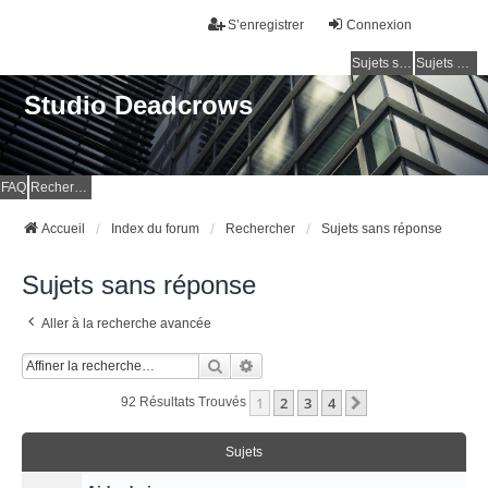
S’enregistrer
Connexion
Sujets sans réponse
Sujets actifs
Studio Deadcrows
FAQ
Rechercher
Accueil
Index du forum
Rechercher
Sujets sans réponse
Sujets sans réponse
Aller à la recherche avancée
Rechercher
Recherche Avancée
1
2
3
4
Suivante
92 Résultats Trouvés
Sujets