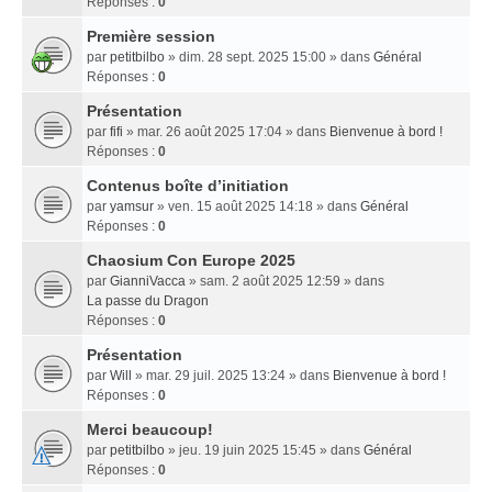
Réponses :
0
Première session
par
petitbilbo
» dim. 28 sept. 2025 15:00 » dans
Général
Réponses :
0
Présentation
par
fifi
» mar. 26 août 2025 17:04 » dans
Bienvenue à bord !
Réponses :
0
Contenus boîte d’initiation
par
yamsur
» ven. 15 août 2025 14:18 » dans
Général
Réponses :
0
Chaosium Con Europe 2025
par
GianniVacca
» sam. 2 août 2025 12:59 » dans
La passe du Dragon
Réponses :
0
Présentation
par
Will
» mar. 29 juil. 2025 13:24 » dans
Bienvenue à bord !
Réponses :
0
Merci beaucoup!
par
petitbilbo
» jeu. 19 juin 2025 15:45 » dans
Général
Réponses :
0