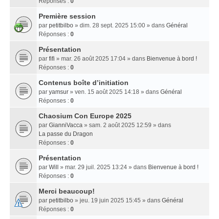
Réponses :
0
Première session
par
petitbilbo
» dim. 28 sept. 2025 15:00 » dans
Général
Réponses :
0
Présentation
par
fifi
» mar. 26 août 2025 17:04 » dans
Bienvenue à bord !
Réponses :
0
Contenus boîte d’initiation
par
yamsur
» ven. 15 août 2025 14:18 » dans
Général
Réponses :
0
Chaosium Con Europe 2025
par
GianniVacca
» sam. 2 août 2025 12:59 » dans
La passe du Dragon
Réponses :
0
Présentation
par
Will
» mar. 29 juil. 2025 13:24 » dans
Bienvenue à bord !
Réponses :
0
Merci beaucoup!
par
petitbilbo
» jeu. 19 juin 2025 15:45 » dans
Général
Réponses :
0