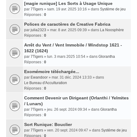
[magie runique] Les Sorts à Usage Unique
par
7Tigers
» sam. 19 avr. 2025 10:16 » dans
Système de jeu
Réponses :
0
Polices de caractères de Creative Fabrica
par
julia2323
» mar. 8 avr. 2025 09:39 » dans
La Noosphère
Réponses :
0
Arrêt du Vent / Vent Immobile / Windstop 1621 -
1622 (1624)
par
7Tigers
» lun. 3 mars 2025 10:54 » dans
Glorantha
Réponses :
0
Exomémoire téléchargée...
par
Ewandoor
» mar. 31 déc. 2024 13:33 » dans
Le Bureau d'Acculturation
Réponses :
0
Comment Devenir un Dirigeant (Orlanthi / Yelmites
/ Lunars)
par
7Tigers
» jeu. 26 sept. 2024 09:34 » dans
Glorantha
Réponses :
0
Sort Runique: Bouclier
par
7Tigers
» ven. 20 sept. 2024 09:47 » dans
Système de jeu
Réponses :
0