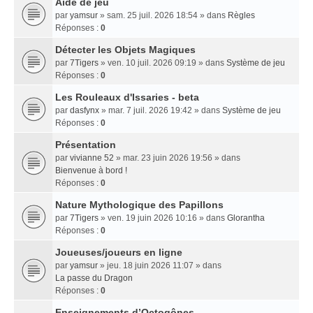
Aide de jeu
par
yamsur
» sam. 25 juil. 2026 18:54 » dans
Règles
Réponses :
0
Détecter les Objets Magiques
par
7Tigers
» ven. 10 juil. 2026 09:19 » dans
Système de jeu
Réponses :
0
Les Rouleaux d'Issaries - beta
par
dasfynx
» mar. 7 juil. 2026 19:42 » dans
Système de jeu
Réponses :
0
Présentation
par
vivianne 52
» mar. 23 juin 2026 19:56 » dans
Bienvenue à bord !
Réponses :
0
Nature Mythologique des Papillons
par
7Tigers
» ven. 19 juin 2026 10:16 » dans
Glorantha
Réponses :
0
Joueuses/joueurs en ligne
par
yamsur
» jeu. 18 juin 2026 11:07 » dans
La passe du Dragon
Réponses :
0
Enseignements dʼOctogônes