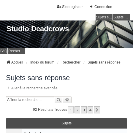
S’enregistrer
Connexion
Sujets sans réponse
Sujets actifs
Studio Deadcrows
FAQ
Rechercher
Accueil
Index du forum
Rechercher
Sujets sans réponse
Sujets sans réponse
Aller à la recherche avancée
Rechercher
Recherche Avancée
1
2
3
4
Suivante
92 Résultats Trouvés
Sujets