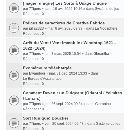
[magie runique] Les Sorts à Usage Unique
par
7Tigers
» sam. 19 avr. 2025 10:16 » dans
Système de jeu
Réponses :
0
Polices de caractères de Creative Fabrica
par
julia2323
» mar. 8 avr. 2025 09:39 » dans
La Noosphère
Réponses :
0
Arrêt du Vent / Vent Immobile / Windstop 1621 -
1622 (1624)
par
7Tigers
» lun. 3 mars 2025 10:54 » dans
Glorantha
Réponses :
0
Exomémoire téléchargée...
par
Ewandoor
» mar. 31 déc. 2024 13:33 » dans
Le Bureau d'Acculturation
Réponses :
0
Comment Devenir un Dirigeant (Orlanthi / Yelmites
/ Lunars)
par
7Tigers
» jeu. 26 sept. 2024 09:34 » dans
Glorantha
Réponses :
0
Sort Runique: Bouclier
par
7Tigers
» ven. 20 sept. 2024 09:47 » dans
Système de jeu
Réponses :
0