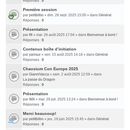
Réponses :
0
Première session
par
petitbilbo
» dim. 28 sept. 2025 15:00 » dans
Général
Réponses :
0
Présentation
par
fifi
» mar. 26 août 2025 17:04 » dans
Bienvenue à bord !
Réponses :
0
Contenus boîte d’initiation
par
yamsur
» ven. 15 août 2025 14:18 » dans
Général
Réponses :
0
Chaosium Con Europe 2025
par
GianniVacca
» sam. 2 août 2025 12:59 » dans
La passe du Dragon
Réponses :
0
Présentation
par
Will
» mar. 29 juil. 2025 13:24 » dans
Bienvenue à bord !
Réponses :
0
Merci beaucoup!
par
petitbilbo
» jeu. 19 juin 2025 15:45 » dans
Général
Réponses :
0