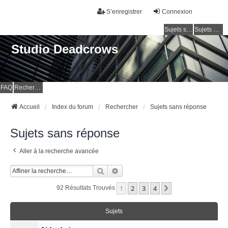
S’enregistrer
Connexion
Sujets sans réponse
Sujets actifs
Studio Deadcrows
FAQ
Rechercher
Accueil
Index du forum
Rechercher
Sujets sans réponse
Sujets sans réponse
Aller à la recherche avancée
Rechercher
Recherche Avancée
1
2
3
4
Suivante
92 Résultats Trouvés
Sujets