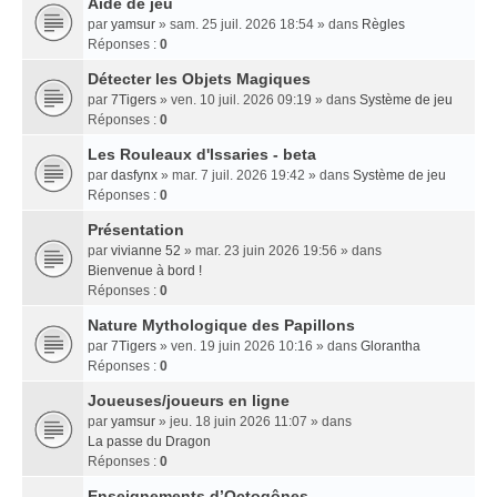
Aide de jeu
par
yamsur
» sam. 25 juil. 2026 18:54 » dans
Règles
Réponses :
0
Détecter les Objets Magiques
par
7Tigers
» ven. 10 juil. 2026 09:19 » dans
Système de jeu
Réponses :
0
Les Rouleaux d'Issaries - beta
par
dasfynx
» mar. 7 juil. 2026 19:42 » dans
Système de jeu
Réponses :
0
Présentation
par
vivianne 52
» mar. 23 juin 2026 19:56 » dans
Bienvenue à bord !
Réponses :
0
Nature Mythologique des Papillons
par
7Tigers
» ven. 19 juin 2026 10:16 » dans
Glorantha
Réponses :
0
Joueuses/joueurs en ligne
par
yamsur
» jeu. 18 juin 2026 11:07 » dans
La passe du Dragon
Réponses :
0
Enseignements dʼOctogônes