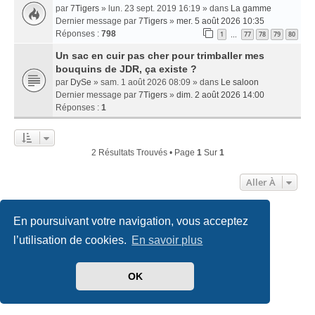
par
7Tigers
» lun. 23 sept. 2019 16:19 » dans
La gamme
Dernier message par
7Tigers
»
mer. 5 août 2026 10:35
Réponses :
798
1
77
78
79
80
…
Un sac en cuir pas cher pour trimballer mes
bouquins de JDR, ça existe ?
par
DySe
» sam. 1 août 2026 08:09 » dans
Le saloon
Dernier message par
7Tigers
»
dim. 2 août 2026 14:00
Réponses :
1
2 Résultats Trouvés • Page
1
Sur
1
Aller À
En poursuivant votre navigation, vous acceptez
Accueil
Index du forum
Nous contacter
l’utilisation de cookies.
En savoir plus
Développé par
phpBB
® Forum Software © phpBB Limited
Traduit par
phpBB-fr.com
OK
Style
we_universal
created by INVENTEA & v12mike
Confidentialité
|
Conditions