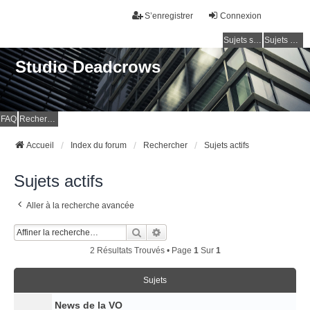
S’enregistrer
Connexion
Sujets sans réponse
Sujets actifs
Studio Deadcrows
FAQ
Rechercher
Accueil
Index du forum
Rechercher
Sujets actifs
Sujets actifs
Aller à la recherche avancée
Rechercher
Recherche Avancée
2 Résultats Trouvés • Page
1
Sur
1
Sujets
News de la VO