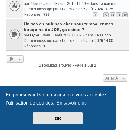
par
7Tigers
» lun. 23 sept. 2019 16:19 » dans
La gamme
Dernier message par
7Tigers
»
mer. 5 août 2026 10:35
Réponses :
798
1
77
78
79
80
…
Un sac en cuir pas cher pour trimballer mes
bouquins de JDR, ça existe ?
par
DySe
» sam. 1 août 2026 08:09 » dans
Le saloon
Dernier message par
7Tigers
»
dim. 2 août 2026 14:00
Réponses :
1
2 Résultats Trouvés • Page
1
Sur
1
Aller À
En poursuivant votre navigation, vous acceptez
Accueil
Index du forum
Nous contacter
l’utilisation de cookies.
En savoir plus
Développé par
phpBB
® Forum Software © phpBB Limited
Traduit par
phpBB-fr.com
OK
Style
we_universal
created by INVENTEA & v12mike
Confidentialité
|
Conditions