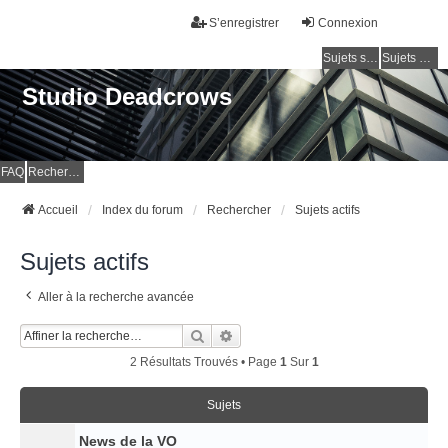
S’enregistrer
Connexion
Sujets sans réponse
Sujets actifs
Studio Deadcrows
FAQ
Rechercher
Accueil
Index du forum
Rechercher
Sujets actifs
Sujets actifs
Aller à la recherche avancée
Rechercher
Recherche Avancée
2 Résultats Trouvés • Page
1
Sur
1
Sujets
News de la VO