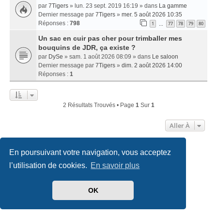
par
7Tigers
» lun. 23 sept. 2019 16:19 » dans
La gamme
Dernier message par
7Tigers
»
mer. 5 août 2026 10:35
Réponses :
798
1
77
78
79
80
…
Un sac en cuir pas cher pour trimballer mes
bouquins de JDR, ça existe ?
par
DySe
» sam. 1 août 2026 08:09 » dans
Le saloon
Dernier message par
7Tigers
»
dim. 2 août 2026 14:00
Réponses :
1
2 Résultats Trouvés • Page
1
Sur
1
Aller À
En poursuivant votre navigation, vous acceptez
Accueil
Index du forum
Nous contacter
l’utilisation de cookies.
En savoir plus
Développé par
phpBB
® Forum Software © phpBB Limited
Traduit par
phpBB-fr.com
OK
Style
we_universal
created by INVENTEA & v12mike
Confidentialité
|
Conditions