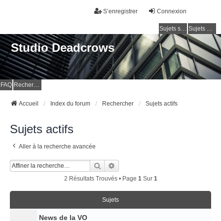
S’enregistrer
Connexion
Sujets sans réponse
Sujets actifs
Studio Deadcrows
FAQ
Rechercher
Accueil
Index du forum
Rechercher
Sujets actifs
Sujets actifs
Aller à la recherche avancée
Rechercher
Recherche Avancée
2 Résultats Trouvés • Page
1
Sur
1
Sujets
News de la VO