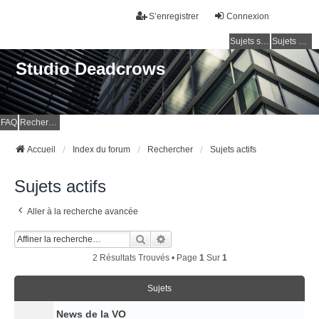
S’enregistrer
Connexion
Sujets sans réponse
Sujets actifs
Studio Deadcrows
FAQ
Rechercher
Accueil
Index du forum
Rechercher
Sujets actifs
Sujets actifs
Aller à la recherche avancée
Rechercher
Recherche Avancée
2 Résultats Trouvés • Page
1
Sur
1
Sujets
News de la VO