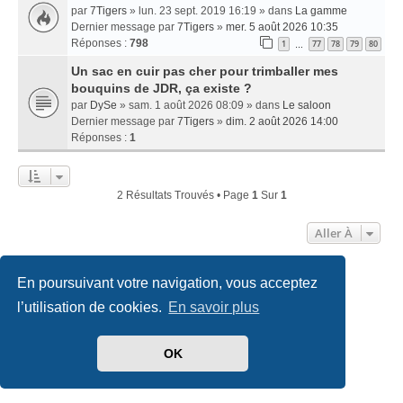
par
7Tigers
» lun. 23 sept. 2019 16:19 » dans
La gamme
Dernier message par
7Tigers
»
mer. 5 août 2026 10:35
Réponses :
798
1
77
78
79
80
…
Un sac en cuir pas cher pour trimballer mes
bouquins de JDR, ça existe ?
par
DySe
» sam. 1 août 2026 08:09 » dans
Le saloon
Dernier message par
7Tigers
»
dim. 2 août 2026 14:00
Réponses :
1
2 Résultats Trouvés • Page
1
Sur
1
Aller À
En poursuivant votre navigation, vous acceptez
Accueil
Index du forum
Nous contacter
l’utilisation de cookies.
En savoir plus
Développé par
phpBB
® Forum Software © phpBB Limited
Traduit par
phpBB-fr.com
OK
Style
we_universal
created by INVENTEA & v12mike
Confidentialité
|
Conditions