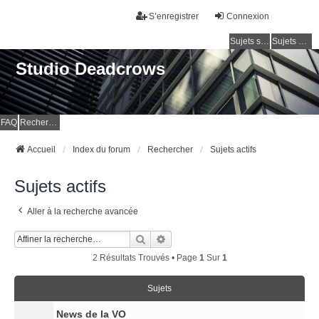
S’enregistrer
Connexion
Sujets sans réponse
Sujets actifs
Studio Deadcrows
FAQ
Rechercher
Accueil
Index du forum
Rechercher
Sujets actifs
Sujets actifs
Aller à la recherche avancée
Rechercher
Recherche Avancée
2 Résultats Trouvés • Page
1
Sur
1
Sujets
News de la VO