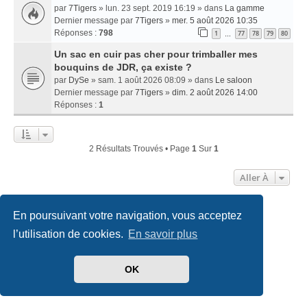
par
7Tigers
» lun. 23 sept. 2019 16:19 » dans
La gamme
Dernier message par
7Tigers
»
mer. 5 août 2026 10:35
Réponses :
798
1
77
78
79
80
…
Un sac en cuir pas cher pour trimballer mes
bouquins de JDR, ça existe ?
par
DySe
» sam. 1 août 2026 08:09 » dans
Le saloon
Dernier message par
7Tigers
»
dim. 2 août 2026 14:00
Réponses :
1
2 Résultats Trouvés • Page
1
Sur
1
Aller À
En poursuivant votre navigation, vous acceptez
Accueil
Index du forum
Nous contacter
l’utilisation de cookies.
En savoir plus
Développé par
phpBB
® Forum Software © phpBB Limited
Traduit par
phpBB-fr.com
OK
Style
we_universal
created by INVENTEA & v12mike
Confidentialité
|
Conditions