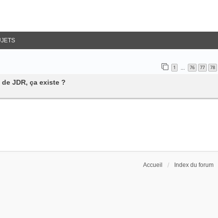
UJETS
1
76
77
78
…
 de JDR, ça existe ?
Accueil
Index du forum