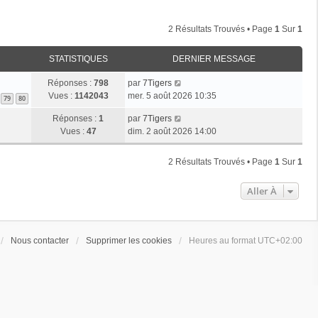
2 Résultats Trouvés • Page
1
Sur
1
STATISTIQUES
DERNIER MESSAGE
Réponses :
798
par
7Tigers
Vues :
1142043
mer. 5 août 2026 10:35
79
80
Réponses :
1
par
7Tigers
Vues :
47
dim. 2 août 2026 14:00
2 Résultats Trouvés • Page
1
Sur
1
Aller À
Nous contacter
Supprimer les cookies
Heures au format
UTC+02:00