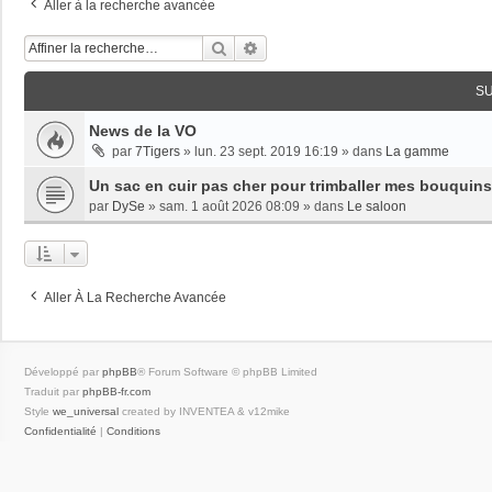
Aller à la recherche avancée
Rechercher
Recherche Avancée
S
News de la VO
par
7Tigers
»
lun. 23 sept. 2019 16:19
» dans
La gamme
Un sac en cuir pas cher pour trimballer mes bouquins
par
DySe
»
sam. 1 août 2026 08:09
» dans
Le saloon
Aller À La Recherche Avancée
Développé par
phpBB
® Forum Software © phpBB Limited
Traduit par
phpBB-fr.com
Style
we_universal
created by INVENTEA & v12mike
Confidentialité
|
Conditions