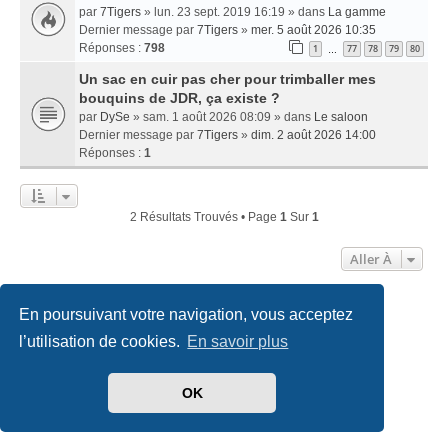
par
7Tigers
» lun. 23 sept. 2019 16:19 » dans
La gamme
Dernier message par
7Tigers
»
mer. 5 août 2026 10:35
Réponses :
798
1
77
78
79
80
…
Un sac en cuir pas cher pour trimballer mes
bouquins de JDR, ça existe ?
par
DySe
» sam. 1 août 2026 08:09 » dans
Le saloon
Dernier message par
7Tigers
»
dim. 2 août 2026 14:00
Réponses :
1
2 Résultats Trouvés • Page
1
Sur
1
Aller À
En poursuivant votre navigation, vous acceptez
Accueil
Index du forum
Nous contacter
l’utilisation de cookies.
En savoir plus
Développé par
phpBB
® Forum Software © phpBB Limited
Traduit par
phpBB-fr.com
OK
Style
we_universal
created by INVENTEA & v12mike
Confidentialité
|
Conditions