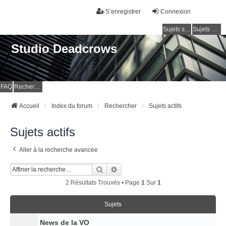
S’enregistrer
Connexion
Sujets sans réponse
Sujets actifs
Studio Deadcrows
FAQ
Rechercher
Accueil
Index du forum
Rechercher
Sujets actifs
Sujets actifs
Aller à la recherche avancée
Rechercher
Recherche Avancée
2 Résultats Trouvés • Page
1
Sur
1
Sujets
News de la VO