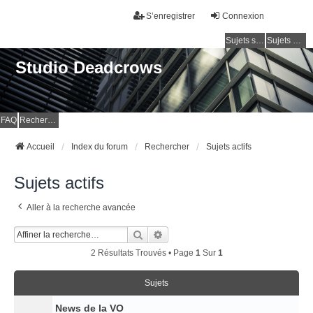
S’enregistrer
Connexion
Sujets sans réponse
Sujets actifs
Studio Deadcrows
FAQ
Rechercher
Accueil
Index du forum
Rechercher
Sujets actifs
Sujets actifs
Aller à la recherche avancée
Rechercher
Recherche Avancée
2 Résultats Trouvés • Page
1
Sur
1
Sujets
News de la VO