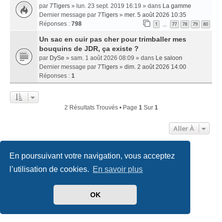
par
7Tigers
» lun. 23 sept. 2019 16:19 » dans
La gamme
Dernier message par
7Tigers
»
mer. 5 août 2026 10:35
Réponses :
798
1
77
78
79
80
…
Un sac en cuir pas cher pour trimballer mes
bouquins de JDR, ça existe ?
par
DySe
» sam. 1 août 2026 08:09 » dans
Le saloon
Dernier message par
7Tigers
»
dim. 2 août 2026 14:00
Réponses :
1
2 Résultats Trouvés • Page
1
Sur
1
Aller À
En poursuivant votre navigation, vous acceptez
Accueil
Index du forum
Nous contacter
l’utilisation de cookies.
En savoir plus
Développé par
phpBB
® Forum Software © phpBB Limited
Traduit par
phpBB-fr.com
OK
Style
we_universal
created by INVENTEA & v12mike
Confidentialité
|
Conditions