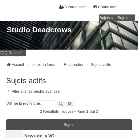
S’enregistrer
Connexion
Sujets sans réponse
Sujets actifs
Studio Deadcrows
FAQ
Rechercher
Accueil
Index du forum
Rechercher
Sujets actifs
Sujets actifs
Aller à la recherche avancée
Rechercher
Recherche Avancée
2 Résultats Trouvés • Page
1
Sur
1
Sujets
News de la VO