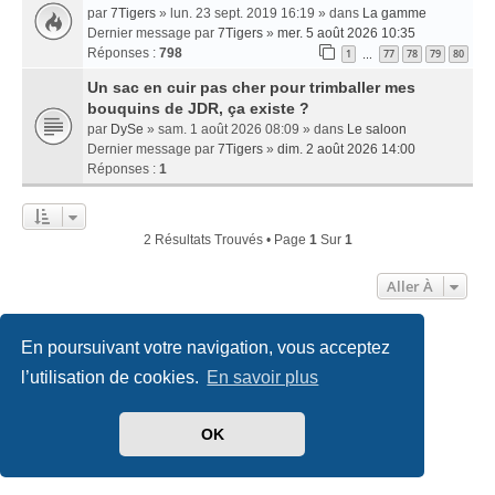
par
7Tigers
» lun. 23 sept. 2019 16:19 » dans
La gamme
Dernier message par
7Tigers
»
mer. 5 août 2026 10:35
Réponses :
798
1
77
78
79
80
…
Un sac en cuir pas cher pour trimballer mes
bouquins de JDR, ça existe ?
par
DySe
» sam. 1 août 2026 08:09 » dans
Le saloon
Dernier message par
7Tigers
»
dim. 2 août 2026 14:00
Réponses :
1
2 Résultats Trouvés • Page
1
Sur
1
Aller À
En poursuivant votre navigation, vous acceptez
Accueil
Index du forum
Nous contacter
l’utilisation de cookies.
En savoir plus
Développé par
phpBB
® Forum Software © phpBB Limited
Traduit par
phpBB-fr.com
OK
Style
we_universal
created by INVENTEA & v12mike
Confidentialité
|
Conditions