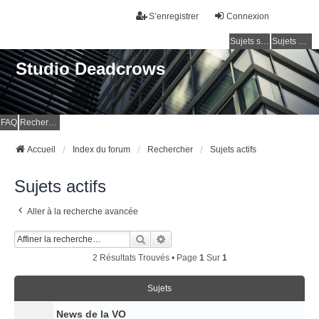
S’enregistrer
Connexion
Sujets sans réponse
Sujets actifs
Studio Deadcrows
FAQ
Rechercher
Accueil
Index du forum
Rechercher
Sujets actifs
Sujets actifs
Aller à la recherche avancée
Rechercher
Recherche Avancée
2 Résultats Trouvés • Page
1
Sur
1
Sujets
News de la VO