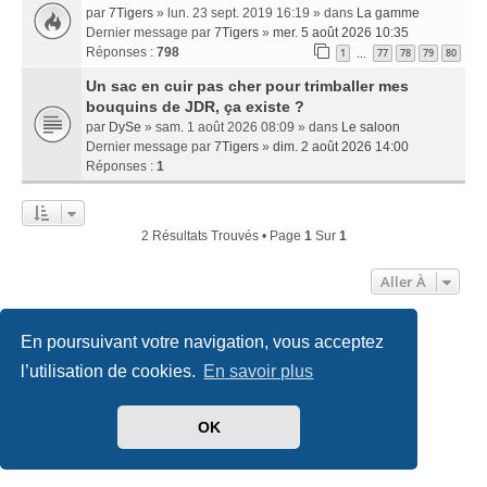
par
7Tigers
» lun. 23 sept. 2019 16:19 » dans
La gamme
Dernier message par
7Tigers
»
mer. 5 août 2026 10:35
Réponses :
798
1
77
78
79
80
…
Un sac en cuir pas cher pour trimballer mes
bouquins de JDR, ça existe ?
par
DySe
» sam. 1 août 2026 08:09 » dans
Le saloon
Dernier message par
7Tigers
»
dim. 2 août 2026 14:00
Réponses :
1
2 Résultats Trouvés • Page
1
Sur
1
Aller À
En poursuivant votre navigation, vous acceptez
Accueil
Index du forum
Nous contacter
l’utilisation de cookies.
En savoir plus
Développé par
phpBB
® Forum Software © phpBB Limited
Traduit par
phpBB-fr.com
OK
Style
we_universal
created by INVENTEA & v12mike
Confidentialité
|
Conditions