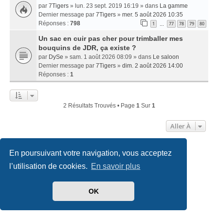
par
7Tigers
» lun. 23 sept. 2019 16:19 » dans
La gamme
Dernier message par
7Tigers
»
mer. 5 août 2026 10:35
Réponses :
798
1
77
78
79
80
…
Un sac en cuir pas cher pour trimballer mes
bouquins de JDR, ça existe ?
par
DySe
» sam. 1 août 2026 08:09 » dans
Le saloon
Dernier message par
7Tigers
»
dim. 2 août 2026 14:00
Réponses :
1
2 Résultats Trouvés • Page
1
Sur
1
Aller À
En poursuivant votre navigation, vous acceptez
Accueil
Index du forum
Nous contacter
l’utilisation de cookies.
En savoir plus
Développé par
phpBB
® Forum Software © phpBB Limited
Traduit par
phpBB-fr.com
OK
Style
we_universal
created by INVENTEA & v12mike
Confidentialité
|
Conditions