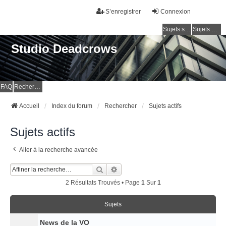
S’enregistrer
Connexion
Sujets sans réponse
Sujets actifs
Studio Deadcrows
FAQ
Rechercher
Accueil
Index du forum
Rechercher
Sujets actifs
Sujets actifs
Aller à la recherche avancée
Rechercher
Recherche Avancée
2 Résultats Trouvés • Page
1
Sur
1
Sujets
News de la VO