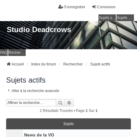
S’enregistrer
Connexion
Sujets sans réponse
Sujets actifs
Studio Deadcrows
FAQ
Rechercher
Accueil
Index du forum
Rechercher
Sujets actifs
Sujets actifs
Aller à la recherche avancée
Rechercher
Recherche Avancée
2 Résultats Trouvés • Page
1
Sur
1
Sujets
News de la VO