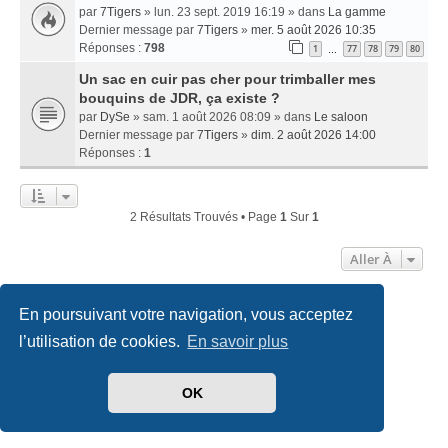
par
7Tigers
» lun. 23 sept. 2019 16:19 » dans
La gamme
Dernier message par
7Tigers
»
mer. 5 août 2026 10:35
Réponses :
798
1
77
78
79
80
…
Un sac en cuir pas cher pour trimballer mes
bouquins de JDR, ça existe ?
par
DySe
» sam. 1 août 2026 08:09 » dans
Le saloon
Dernier message par
7Tigers
»
dim. 2 août 2026 14:00
Réponses :
1
2 Résultats Trouvés • Page
1
Sur
1
Aller À
En poursuivant votre navigation, vous acceptez
Accueil
Index du forum
Nous contacter
l’utilisation de cookies.
En savoir plus
Développé par
phpBB
® Forum Software © phpBB Limited
Traduit par
phpBB-fr.com
OK
Style
we_universal
created by INVENTEA & v12mike
Confidentialité
|
Conditions