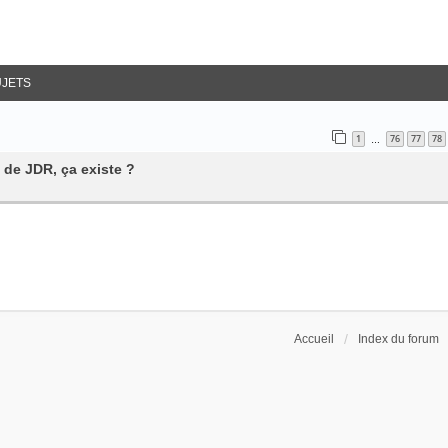
UJETS
1
76
77
78
…
 de JDR, ça existe ?
Accueil
Index du forum