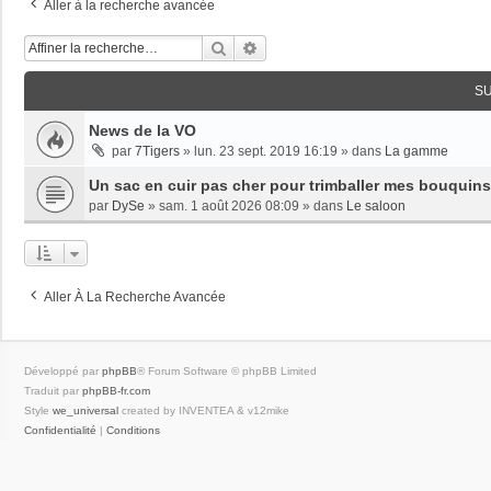
Aller à la recherche avancée
Rechercher
Recherche Avancée
S
News de la VO
par
7Tigers
»
lun. 23 sept. 2019 16:19
» dans
La gamme
Un sac en cuir pas cher pour trimballer mes bouquins
par
DySe
»
sam. 1 août 2026 08:09
» dans
Le saloon
Aller À La Recherche Avancée
Développé par
phpBB
® Forum Software © phpBB Limited
Traduit par
phpBB-fr.com
Style
we_universal
created by INVENTEA & v12mike
Confidentialité
|
Conditions