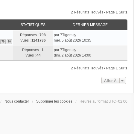
2 Résultats Trouvés • Page
1
Sur
1
STATISTIQUES
DERNIER MESSAGE
Réponses :
798
par
7Tigers
Vues :
1141786
mer. 5 août 2026 10:35
79
80
Réponses :
1
par
7Tigers
Vues :
44
dim. 2 août 2026 14:00
2 Résultats Trouvés • Page
1
Sur
1
Aller À
Nous contacter
Supprimer les cookies
Heures au format
UTC+02:00