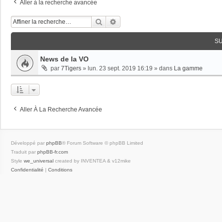
Aller à la recherche avancée
Rechercher
Recherche Avancée
S
News de la VO
par
7Tigers
»
lun. 23 sept. 2019 16:19
» dans
La gamme
Aller À La Recherche Avancée
Développé par
phpBB
® Forum Software © phpBB Limited
Traduit par
phpBB-fr.com
Style
we_universal
created by INVENTEA & v12mike
Confidentialité
|
Conditions