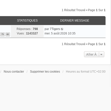
1 Résultat Trouvé • Page
1
Sur
1
STATISTIQUES
DERNIER MESSAGE
Réponses :
798
par
7Tigers
Vues :
1143327
mer. 5 août 2026 10:35
79
80
1 Résultat Trouvé • Page
1
Sur
1
Aller À
Nous contacter
Supprimer les cookies
Heures au format
UTC+02:00