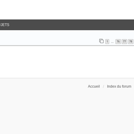
UJETS
1
76
77
78
…
Accueil
Index du forum