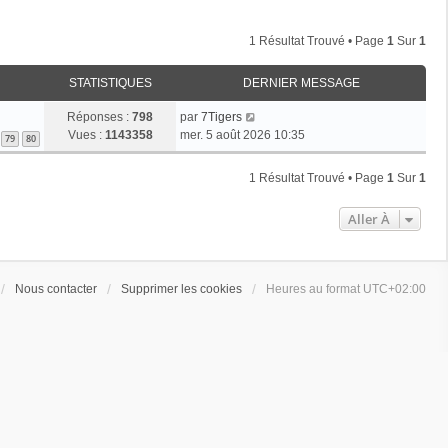
1 Résultat Trouvé • Page
1
Sur
1
STATISTIQUES
DERNIER MESSAGE
Réponses :
798
par
7Tigers
Vues :
1143358
mer. 5 août 2026 10:35
79
80
1 Résultat Trouvé • Page
1
Sur
1
Aller À
Nous contacter
Supprimer les cookies
Heures au format
UTC+02:00