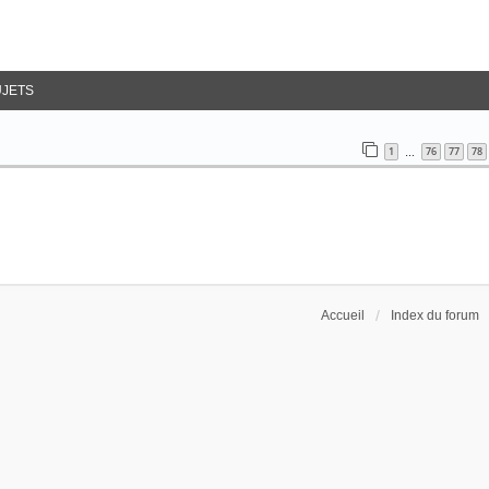
UJETS
1
76
77
78
…
Accueil
Index du forum