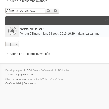
Aller à la recherche avancée
Rechercher
Recherche Avancée
S
News de la VO
par
7Tigers
»
lun. 23 sept. 2019 16:19
» dans
La gamme
Aller À La Recherche Avancée
Développé par
phpBB
® Forum Software © phpBB Limited
Traduit par
phpBB-fr.com
Style
we_universal
created by INVENTEA & v12mike
Confidentialité
|
Conditions