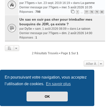
par
7Tigers
» lun. 23 sept. 2019 16:19 » dans
La gamme
Dernier message par
7Tigers
»
mer. 5 août 2026 10:35
Réponses :
798
1
77
78
79
80
…
Un sac en cuir pas cher pour trimballer mes
bouquins de JDR, ça existe ?
par
DySe
» sam. 1 août 2026 08:09 » dans
Le saloon
Dernier message par
7Tigers
»
dim. 2 août 2026 14:00
Réponses :
1
2 Résultats Trouvés • Page
1
Sur
1
Aller À
En poursuivant votre navigation, vous acceptez
Accueil
Index du forum
Nous contacter
l’utilisation de cookies.
En savoir plus
Développé par
phpBB
® Forum Software © phpBB Limited
Traduit par
phpBB-fr.com
OK
Style
we_universal
created by INVENTEA & v12mike
Confidentialité
|
Conditions