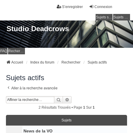
S’enregistrer
Connexion
Sujets sans réponse
Sujets actifs
Studio Deadcrows
FAQ
Rechercher
Accueil
Index du forum
Rechercher
Sujets actifs
Sujets actifs
Aller à la recherche avancée
Rechercher
Recherche Avancée
2 Résultats Trouvés • Page
1
Sur
1
Sujets
News de la VO