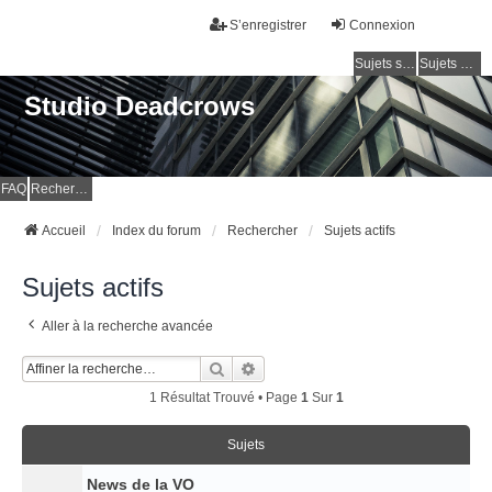
S’enregistrer
Connexion
Sujets sans réponse
Sujets actifs
Studio Deadcrows
FAQ
Rechercher
Accueil
Index du forum
Rechercher
Sujets actifs
Sujets actifs
Aller à la recherche avancée
Rechercher
Recherche Avancée
1 Résultat Trouvé • Page
1
Sur
1
Sujets
News de la VO