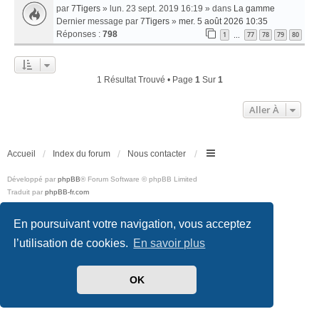
par
7Tigers
» lun. 23 sept. 2019 16:19 » dans
La gamme
Dernier message par
7Tigers
»
mer. 5 août 2026 10:35
Réponses :
798
1
77
78
79
80
…
1 Résultat Trouvé • Page
1
Sur
1
Aller À
Accueil
Index du forum
Nous contacter
Développé par
phpBB
® Forum Software © phpBB Limited
Traduit par
phpBB-fr.com
Style
we_universal
created by INVENTEA & v12mike
Confidentialité
|
Conditions
En poursuivant votre navigation, vous acceptez
l’utilisation de cookies.
En savoir plus
OK