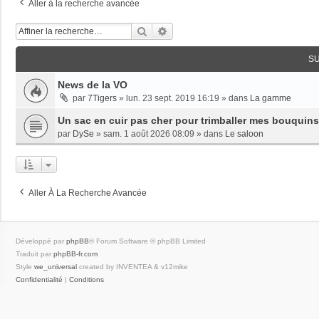
Aller à la recherche avancée
Rechercher
Recherche Avancée
S
News de la VO
par
7Tigers
»
lun. 23 sept. 2019 16:19
» dans
La gamme
Un sac en cuir pas cher pour trimballer mes bouquins
par
DySe
»
sam. 1 août 2026 08:09
» dans
Le saloon
Aller À La Recherche Avancée
Développé par
phpBB
® Forum Software © phpBB Limited
Traduit par
phpBB-fr.com
Style
we_universal
created by INVENTEA & v12mike
Confidentialité
|
Conditions