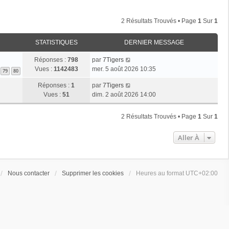
2 Résultats Trouvés • Page
1
Sur
1
STATISTIQUES
DERNIER MESSAGE
Réponses :
798
par
7Tigers
Vues :
1142483
mer. 5 août 2026 10:35
79
80
Réponses :
1
par
7Tigers
Vues :
51
dim. 2 août 2026 14:00
2 Résultats Trouvés • Page
1
Sur
1
Aller À
Nous contacter
Supprimer les cookies
Heures au format
UTC+02:00