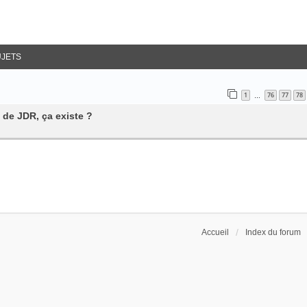
UJETS
1
76
77
78
…
 de JDR, ça existe ?
Accueil
Index du forum