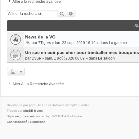
Aller à la recherche avancée
Rechercher
Recherche Avancée
S
News de la VO
par
7Tigers
»
lun. 23 sept. 2019 16:19
» dans
La gamme
Un sac en cuir pas cher pour trimballer mes bouquins
par
DySe
»
sam. 1 août 2026 08:09
» dans
Le saloon
Aller À La Recherche Avancée
Développé par
phpBB
® Forum Software © phpBB Limited
Traduit par
phpBB-fr.com
Style
we_universal
created by INVENTEA & v12mike
Confidentialité
|
Conditions