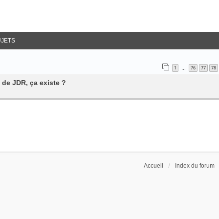
UJETS
1
76
77
78
…
 de JDR, ça existe ?
Accueil
Index du forum