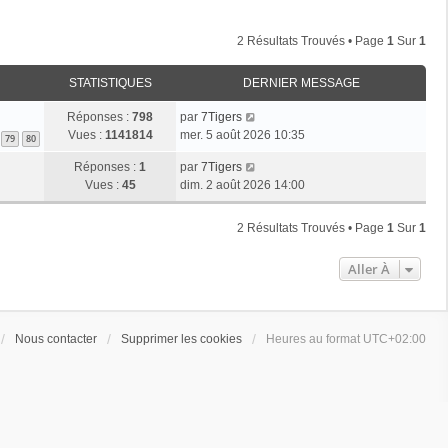
2 Résultats Trouvés • Page
1
Sur
1
STATISTIQUES
DERNIER MESSAGE
Réponses :
798
par
7Tigers
Vues :
1141814
mer. 5 août 2026 10:35
79
80
Réponses :
1
par
7Tigers
Vues :
45
dim. 2 août 2026 14:00
2 Résultats Trouvés • Page
1
Sur
1
Aller À
Nous contacter
Supprimer les cookies
Heures au format
UTC+02:00