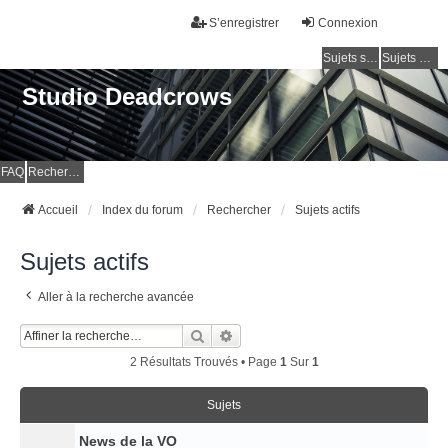
S’enregistrer
Connexion
Sujets sans réponse
Sujets actifs
Studio Deadcrows
FAQ
Rechercher
Accueil
Index du forum
Rechercher
Sujets actifs
Sujets actifs
Aller à la recherche avancée
Rechercher
Recherche Avancée
2 Résultats Trouvés • Page
1
Sur
1
Sujets
News de la VO