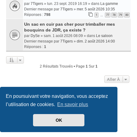
par
7Tigers
» lun. 23 sept. 2019 16:19 » dans
La gamme
Dernier message par
7Tigers
»
mer. 5 août 2026 10:35
Réponses :
798
1
77
78
79
80
…
Un sac en cuir pas cher pour trimballer mes
bouquins de JDR, ça existe ?
par
DySe
» sam. 1 août 2026 08:09 » dans
Le saloon
Dernier message par
7Tigers
»
dim. 2 août 2026 14:00
Réponses :
1
2 Résultats Trouvés • Page
1
Sur
1
Aller À
En poursuivant votre navigation, vous acceptez
Accueil
Index du forum
Nous contacter
l’utilisation de cookies.
En savoir plus
Développé par
phpBB
® Forum Software © phpBB Limited
Traduit par
phpBB-fr.com
OK
Style
we_universal
created by INVENTEA & v12mike
Confidentialité
|
Conditions