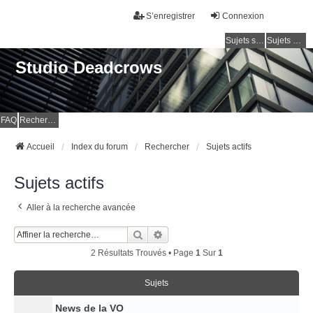
S’enregistrer
Connexion
Sujets sans réponse
Sujets actifs
Studio Deadcrows
FAQ
Rechercher
Accueil
Index du forum
Rechercher
Sujets actifs
Sujets actifs
Aller à la recherche avancée
Rechercher
Recherche Avancée
2 Résultats Trouvés • Page
1
Sur
1
Sujets
News de la VO