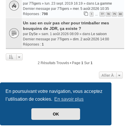
par
7Tigers
» lun. 23 sept. 2019 16:19 » dans
La gamme
Dernier message par
7Tigers
»
mer. 5 août 2026 10:35
Réponses :
798
1
77
78
79
80
…
Un sac en cuir pas cher pour trimballer mes
bouquins de JDR, ça existe ?
par
DySe
» sam. 1 août 2026 08:09 » dans
Le saloon
Dernier message par
7Tigers
»
dim. 2 août 2026 14:00
Réponses :
1
2 Résultats Trouvés • Page
1
Sur
1
Aller À
En poursuivant votre navigation, vous acceptez
Accueil
Index du forum
Nous contacter
l’utilisation de cookies.
En savoir plus
Développé par
phpBB
® Forum Software © phpBB Limited
Traduit par
phpBB-fr.com
OK
Style
we_universal
created by INVENTEA & v12mike
Confidentialité
|
Conditions