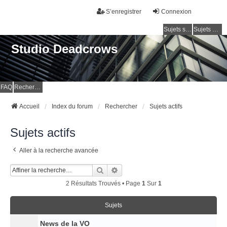
S’enregistrer
Connexion
Sujets sans réponse
Sujets actifs
Studio Deadcrows
FAQ
Rechercher
Accueil
Index du forum
Rechercher
Sujets actifs
Sujets actifs
Aller à la recherche avancée
Rechercher
Recherche Avancée
2 Résultats Trouvés • Page
1
Sur
1
Sujets
News de la VO