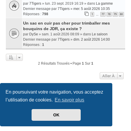
par
7Tigers
» lun. 23 sept. 2019 16:19 » dans
La gamme
Dernier message par
7Tigers
»
mer. 5 août 2026 10:35
Réponses :
798
1
77
78
79
80
…
Un sac en cuir pas cher pour trimballer mes
bouquins de JDR, ça existe ?
par
DySe
» sam. 1 août 2026 08:09 » dans
Le saloon
Dernier message par
7Tigers
»
dim. 2 août 2026 14:00
Réponses :
1
2 Résultats Trouvés • Page
1
Sur
1
Aller À
En poursuivant votre navigation, vous acceptez
Accueil
Index du forum
Nous contacter
l’utilisation de cookies.
En savoir plus
Développé par
phpBB
® Forum Software © phpBB Limited
Traduit par
phpBB-fr.com
OK
Style
we_universal
created by INVENTEA & v12mike
Confidentialité
|
Conditions