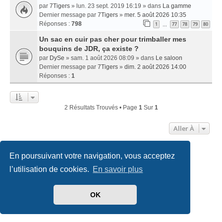
par
7Tigers
» lun. 23 sept. 2019 16:19 » dans
La gamme
Dernier message par
7Tigers
»
mer. 5 août 2026 10:35
Réponses :
798
1
77
78
79
80
…
Un sac en cuir pas cher pour trimballer mes
bouquins de JDR, ça existe ?
par
DySe
» sam. 1 août 2026 08:09 » dans
Le saloon
Dernier message par
7Tigers
»
dim. 2 août 2026 14:00
Réponses :
1
2 Résultats Trouvés • Page
1
Sur
1
Aller À
En poursuivant votre navigation, vous acceptez
Accueil
Index du forum
Nous contacter
l’utilisation de cookies.
En savoir plus
Développé par
phpBB
® Forum Software © phpBB Limited
Traduit par
phpBB-fr.com
OK
Style
we_universal
created by INVENTEA & v12mike
Confidentialité
|
Conditions