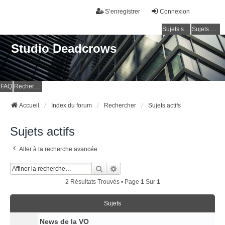
S’enregistrer
Connexion
Sujets sans réponse
Sujets actifs
Studio Deadcrows
FAQ
Rechercher
Accueil
Index du forum
Rechercher
Sujets actifs
Sujets actifs
Aller à la recherche avancée
Rechercher
Recherche Avancée
2 Résultats Trouvés • Page
1
Sur
1
Sujets
News de la VO