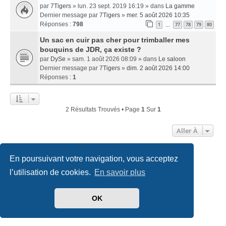
par
7Tigers
» lun. 23 sept. 2019 16:19 » dans
La gamme
Dernier message par
7Tigers
»
mer. 5 août 2026 10:35
Réponses :
798
1
77
78
79
80
…
Un sac en cuir pas cher pour trimballer mes
bouquins de JDR, ça existe ?
par
DySe
» sam. 1 août 2026 08:09 » dans
Le saloon
Dernier message par
7Tigers
»
dim. 2 août 2026 14:00
Réponses :
1
2 Résultats Trouvés • Page
1
Sur
1
Aller À
En poursuivant votre navigation, vous acceptez
Accueil
Index du forum
Nous contacter
l’utilisation de cookies.
En savoir plus
Développé par
phpBB
® Forum Software © phpBB Limited
Traduit par
phpBB-fr.com
OK
Style
we_universal
created by INVENTEA & v12mike
Confidentialité
|
Conditions