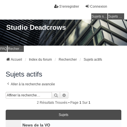
S’enregistrer
Connexion
Sujets sans réponse
Sujets actifs
Studio Deadcrows
FAQ
Rechercher
Accueil
Index du forum
Rechercher
Sujets actifs
Sujets actifs
Aller à la recherche avancée
Rechercher
Recherche Avancée
2 Résultats Trouvés • Page
1
Sur
1
Sujets
News de la VO