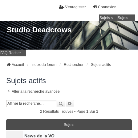
S’enregistrer
Connexion
Sujets sans réponse
Sujets actifs
Studio Deadcrows
FAQ
Rechercher
Accueil
Index du forum
Rechercher
Sujets actifs
Sujets actifs
Aller à la recherche avancée
Rechercher
Recherche Avancée
2 Résultats Trouvés • Page
1
Sur
1
Sujets
News de la VO