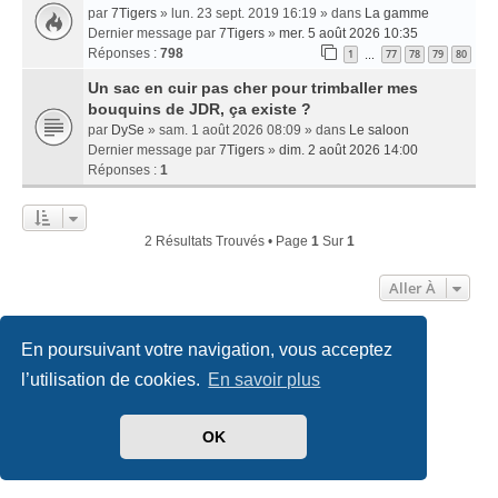
par
7Tigers
» lun. 23 sept. 2019 16:19 » dans
La gamme
Dernier message par
7Tigers
»
mer. 5 août 2026 10:35
Réponses :
798
1
77
78
79
80
…
Un sac en cuir pas cher pour trimballer mes
bouquins de JDR, ça existe ?
par
DySe
» sam. 1 août 2026 08:09 » dans
Le saloon
Dernier message par
7Tigers
»
dim. 2 août 2026 14:00
Réponses :
1
2 Résultats Trouvés • Page
1
Sur
1
Aller À
En poursuivant votre navigation, vous acceptez
Accueil
Index du forum
Nous contacter
l’utilisation de cookies.
En savoir plus
Développé par
phpBB
® Forum Software © phpBB Limited
Traduit par
phpBB-fr.com
OK
Style
we_universal
created by INVENTEA & v12mike
Confidentialité
|
Conditions