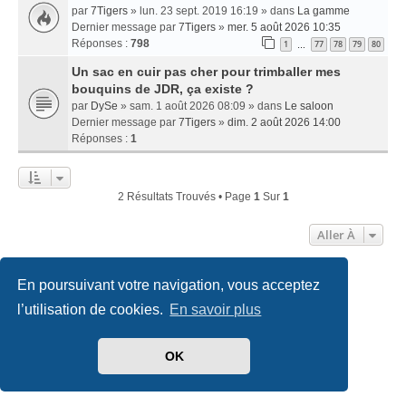
par
7Tigers
» lun. 23 sept. 2019 16:19 » dans
La gamme
Dernier message par
7Tigers
»
mer. 5 août 2026 10:35
Réponses :
798
1
77
78
79
80
…
Un sac en cuir pas cher pour trimballer mes
bouquins de JDR, ça existe ?
par
DySe
» sam. 1 août 2026 08:09 » dans
Le saloon
Dernier message par
7Tigers
»
dim. 2 août 2026 14:00
Réponses :
1
2 Résultats Trouvés • Page
1
Sur
1
Aller À
En poursuivant votre navigation, vous acceptez
Accueil
Index du forum
Nous contacter
l’utilisation de cookies.
En savoir plus
Développé par
phpBB
® Forum Software © phpBB Limited
Traduit par
phpBB-fr.com
OK
Style
we_universal
created by INVENTEA & v12mike
Confidentialité
|
Conditions