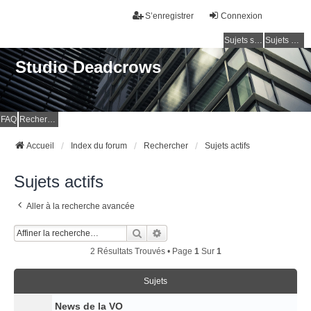
S’enregistrer
Connexion
Sujets sans réponse
Sujets actifs
Studio Deadcrows
FAQ
Rechercher
Accueil
Index du forum
Rechercher
Sujets actifs
Sujets actifs
Aller à la recherche avancée
Rechercher
Recherche Avancée
2 Résultats Trouvés • Page
1
Sur
1
Sujets
News de la VO