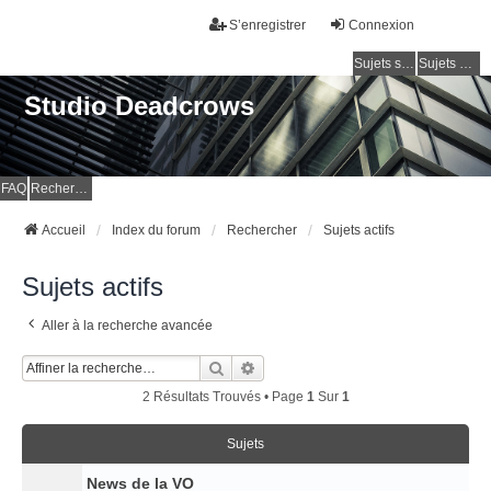
S’enregistrer
Connexion
Sujets sans réponse
Sujets actifs
Studio Deadcrows
FAQ
Rechercher
Accueil
Index du forum
Rechercher
Sujets actifs
Sujets actifs
Aller à la recherche avancée
Rechercher
Recherche Avancée
2 Résultats Trouvés • Page
1
Sur
1
Sujets
News de la VO