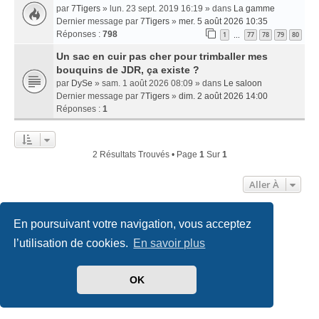
par
7Tigers
» lun. 23 sept. 2019 16:19 » dans
La gamme
Dernier message par
7Tigers
»
mer. 5 août 2026 10:35
Réponses :
798
1
77
78
79
80
…
Un sac en cuir pas cher pour trimballer mes
bouquins de JDR, ça existe ?
par
DySe
» sam. 1 août 2026 08:09 » dans
Le saloon
Dernier message par
7Tigers
»
dim. 2 août 2026 14:00
Réponses :
1
2 Résultats Trouvés • Page
1
Sur
1
Aller À
En poursuivant votre navigation, vous acceptez
Accueil
Index du forum
Nous contacter
l’utilisation de cookies.
En savoir plus
Développé par
phpBB
® Forum Software © phpBB Limited
Traduit par
phpBB-fr.com
OK
Style
we_universal
created by INVENTEA & v12mike
Confidentialité
|
Conditions