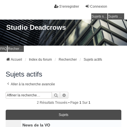
S’enregistrer
Connexion
Sujets sans réponse
Sujets actifs
Studio Deadcrows
FAQ
Rechercher
Accueil
Index du forum
Rechercher
Sujets actifs
Sujets actifs
Aller à la recherche avancée
Rechercher
Recherche Avancée
2 Résultats Trouvés • Page
1
Sur
1
Sujets
News de la VO