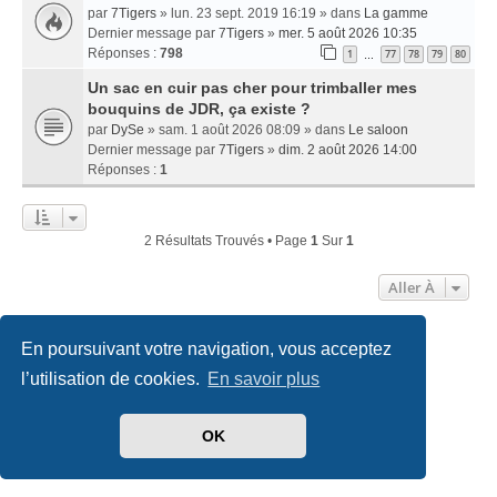
par
7Tigers
» lun. 23 sept. 2019 16:19 » dans
La gamme
Dernier message par
7Tigers
»
mer. 5 août 2026 10:35
Réponses :
798
1
77
78
79
80
…
Un sac en cuir pas cher pour trimballer mes
bouquins de JDR, ça existe ?
par
DySe
» sam. 1 août 2026 08:09 » dans
Le saloon
Dernier message par
7Tigers
»
dim. 2 août 2026 14:00
Réponses :
1
2 Résultats Trouvés • Page
1
Sur
1
Aller À
En poursuivant votre navigation, vous acceptez
Accueil
Index du forum
Nous contacter
l’utilisation de cookies.
En savoir plus
Développé par
phpBB
® Forum Software © phpBB Limited
Traduit par
phpBB-fr.com
OK
Style
we_universal
created by INVENTEA & v12mike
Confidentialité
|
Conditions