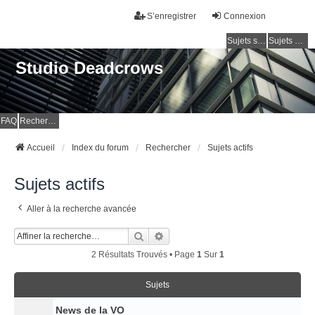
S’enregistrer
Connexion
Sujets sans réponse
Sujets actifs
Studio Deadcrows
FAQ
Rechercher
Accueil
Index du forum
Rechercher
Sujets actifs
Sujets actifs
Aller à la recherche avancée
Rechercher
Recherche Avancée
2 Résultats Trouvés • Page
1
Sur
1
Sujets
News de la VO