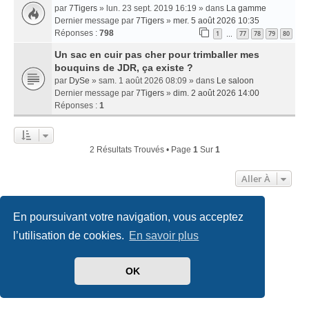
par
7Tigers
» lun. 23 sept. 2019 16:19 » dans
La gamme
Dernier message par
7Tigers
»
mer. 5 août 2026 10:35
Réponses :
798
1
77
78
79
80
…
Un sac en cuir pas cher pour trimballer mes
bouquins de JDR, ça existe ?
par
DySe
» sam. 1 août 2026 08:09 » dans
Le saloon
Dernier message par
7Tigers
»
dim. 2 août 2026 14:00
Réponses :
1
2 Résultats Trouvés • Page
1
Sur
1
Aller À
En poursuivant votre navigation, vous acceptez
Accueil
Index du forum
Nous contacter
l’utilisation de cookies.
En savoir plus
Développé par
phpBB
® Forum Software © phpBB Limited
Traduit par
phpBB-fr.com
OK
Style
we_universal
created by INVENTEA & v12mike
Confidentialité
|
Conditions