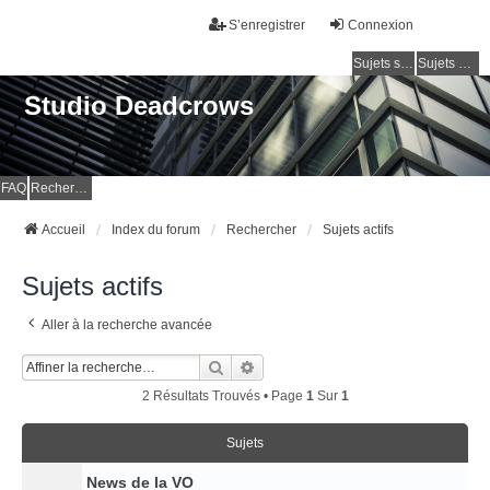
S’enregistrer
Connexion
Sujets sans réponse
Sujets actifs
Studio Deadcrows
FAQ
Rechercher
Accueil
Index du forum
Rechercher
Sujets actifs
Sujets actifs
Aller à la recherche avancée
Rechercher
Recherche Avancée
2 Résultats Trouvés • Page
1
Sur
1
Sujets
News de la VO