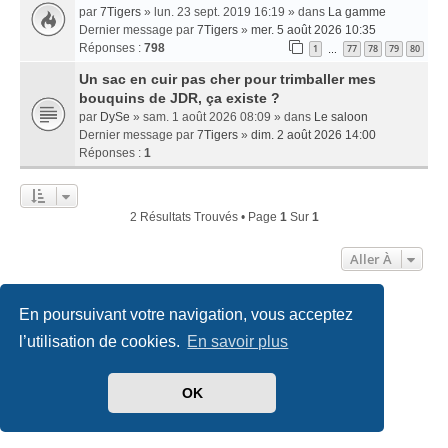
par
7Tigers
» lun. 23 sept. 2019 16:19 » dans
La gamme
Dernier message par
7Tigers
»
mer. 5 août 2026 10:35
Réponses :
798
1
77
78
79
80
…
Un sac en cuir pas cher pour trimballer mes
bouquins de JDR, ça existe ?
par
DySe
» sam. 1 août 2026 08:09 » dans
Le saloon
Dernier message par
7Tigers
»
dim. 2 août 2026 14:00
Réponses :
1
2 Résultats Trouvés • Page
1
Sur
1
Aller À
En poursuivant votre navigation, vous acceptez
Accueil
Index du forum
Nous contacter
l’utilisation de cookies.
En savoir plus
Développé par
phpBB
® Forum Software © phpBB Limited
Traduit par
phpBB-fr.com
OK
Style
we_universal
created by INVENTEA & v12mike
Confidentialité
|
Conditions