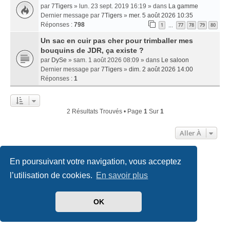
par
7Tigers
» lun. 23 sept. 2019 16:19 » dans
La gamme
Dernier message par
7Tigers
»
mer. 5 août 2026 10:35
Réponses :
798
1
77
78
79
80
…
Un sac en cuir pas cher pour trimballer mes
bouquins de JDR, ça existe ?
par
DySe
» sam. 1 août 2026 08:09 » dans
Le saloon
Dernier message par
7Tigers
»
dim. 2 août 2026 14:00
Réponses :
1
2 Résultats Trouvés • Page
1
Sur
1
Aller À
En poursuivant votre navigation, vous acceptez
Accueil
Index du forum
Nous contacter
l’utilisation de cookies.
En savoir plus
Développé par
phpBB
® Forum Software © phpBB Limited
Traduit par
phpBB-fr.com
OK
Style
we_universal
created by INVENTEA & v12mike
Confidentialité
|
Conditions