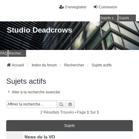
S’enregistrer
Connexion
Sujets sans réponse
Sujets actifs
Studio Deadcrows
FAQ
Rechercher
Accueil
Index du forum
Rechercher
Sujets actifs
Sujets actifs
Aller à la recherche avancée
Rechercher
Recherche Avancée
2 Résultats Trouvés • Page
1
Sur
1
Sujets
News de la VO