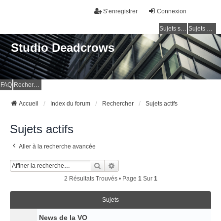
S’enregistrer
Connexion
Sujets sans réponse
Sujets actifs
Studio Deadcrows
FAQ
Rechercher
Accueil
Index du forum
Rechercher
Sujets actifs
Sujets actifs
Aller à la recherche avancée
Rechercher
Recherche Avancée
2 Résultats Trouvés • Page
1
Sur
1
Sujets
News de la VO