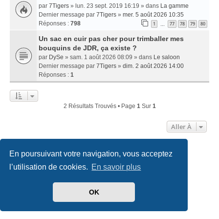
par
7Tigers
» lun. 23 sept. 2019 16:19 » dans
La gamme
Dernier message par
7Tigers
»
mer. 5 août 2026 10:35
Réponses :
798
1
77
78
79
80
…
Un sac en cuir pas cher pour trimballer mes
bouquins de JDR, ça existe ?
par
DySe
» sam. 1 août 2026 08:09 » dans
Le saloon
Dernier message par
7Tigers
»
dim. 2 août 2026 14:00
Réponses :
1
2 Résultats Trouvés • Page
1
Sur
1
Aller À
En poursuivant votre navigation, vous acceptez
Accueil
Index du forum
Nous contacter
l’utilisation de cookies.
En savoir plus
Développé par
phpBB
® Forum Software © phpBB Limited
Traduit par
phpBB-fr.com
OK
Style
we_universal
created by INVENTEA & v12mike
Confidentialité
|
Conditions