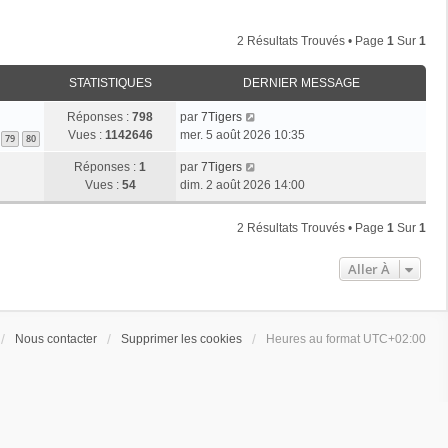
2 Résultats Trouvés • Page
1
Sur
1
STATISTIQUES
DERNIER MESSAGE
Réponses :
798
par
7Tigers
Vues :
1142646
mer. 5 août 2026 10:35
79
80
Réponses :
1
par
7Tigers
Vues :
54
dim. 2 août 2026 14:00
2 Résultats Trouvés • Page
1
Sur
1
Aller À
Nous contacter
Supprimer les cookies
Heures au format
UTC+02:00