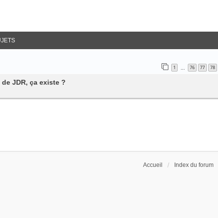
UJETS
1
76
77
78
…
 de JDR, ça existe ?
Accueil
Index du forum