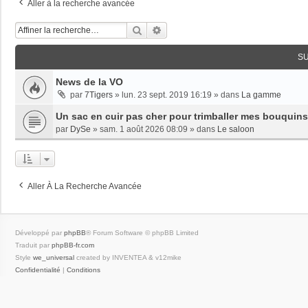
Aller à la recherche avancée
Rechercher
Recherche Avancée
S
News de la VO
par
7Tigers
»
lun. 23 sept. 2019 16:19
» dans
La gamme
Un sac en cuir pas cher pour trimballer mes bouquins
par
DySe
»
sam. 1 août 2026 08:09
» dans
Le saloon
Aller À La Recherche Avancée
Développé par
phpBB
® Forum Software © phpBB Limited
Traduit par
phpBB-fr.com
Style
we_universal
created by INVENTEA & v12mike
Confidentialité
|
Conditions