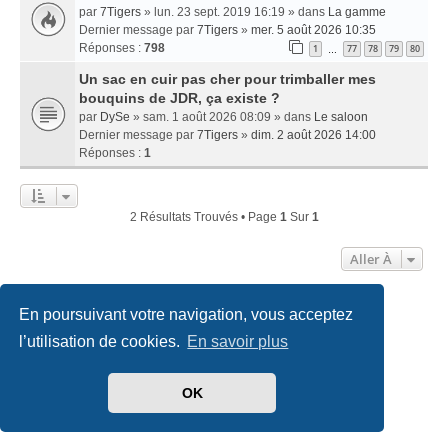
par
7Tigers
» lun. 23 sept. 2019 16:19 » dans
La gamme
Dernier message par
7Tigers
»
mer. 5 août 2026 10:35
Réponses :
798
1
77
78
79
80
…
Un sac en cuir pas cher pour trimballer mes
bouquins de JDR, ça existe ?
par
DySe
» sam. 1 août 2026 08:09 » dans
Le saloon
Dernier message par
7Tigers
»
dim. 2 août 2026 14:00
Réponses :
1
2 Résultats Trouvés • Page
1
Sur
1
Aller À
En poursuivant votre navigation, vous acceptez
Accueil
Index du forum
Nous contacter
l’utilisation de cookies.
En savoir plus
Développé par
phpBB
® Forum Software © phpBB Limited
Traduit par
phpBB-fr.com
OK
Style
we_universal
created by INVENTEA & v12mike
Confidentialité
|
Conditions