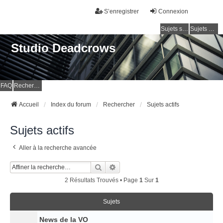
S’enregistrer
Connexion
Sujets sans réponse
Sujets actifs
Studio Deadcrows
FAQ
Rechercher
Accueil
Index du forum
Rechercher
Sujets actifs
Sujets actifs
Aller à la recherche avancée
Rechercher
Recherche Avancée
2 Résultats Trouvés • Page
1
Sur
1
Sujets
News de la VO