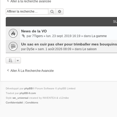
Aller à la recherche avancée
Rechercher
Recherche Avancée
S
News de la VO
par
7Tigers
»
lun. 23 sept. 2019 16:19
» dans
La gamme
Un sac en cuir pas cher pour trimballer mes bouquins
par
DySe
»
sam. 1 août 2026 08:09
» dans
Le saloon
Aller À La Recherche Avancée
Développé par
phpBB
® Forum Software © phpBB Limited
Traduit par
phpBB-fr.com
Style
we_universal
created by INVENTEA & v12mike
Confidentialité
|
Conditions