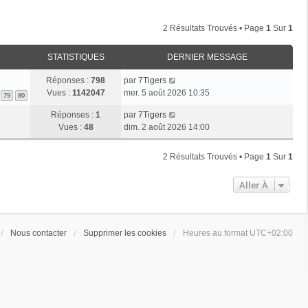
2 Résultats Trouvés • Page
1
Sur
1
STATISTIQUES
DERNIER MESSAGE
Réponses :
798
par
7Tigers
Vues :
1142047
mer. 5 août 2026 10:35
79
80
Réponses :
1
par
7Tigers
Vues :
48
dim. 2 août 2026 14:00
2 Résultats Trouvés • Page
1
Sur
1
Aller À
Nous contacter
Supprimer les cookies
Heures au format
UTC+02:00