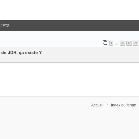
UJETS
1
76
77
78
…
 de JDR, ça existe ?
Accueil
Index du forum