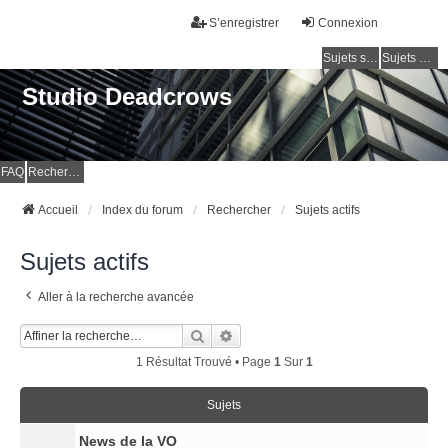
S’enregistrer
Connexion
Sujets sans réponse
Sujets actifs
Studio Deadcrows
FAQ
Rechercher
Accueil
Index du forum
Rechercher
Sujets actifs
Sujets actifs
Aller à la recherche avancée
Rechercher
Recherche Avancée
1 Résultat Trouvé • Page
1
Sur
1
Sujets
News de la VO