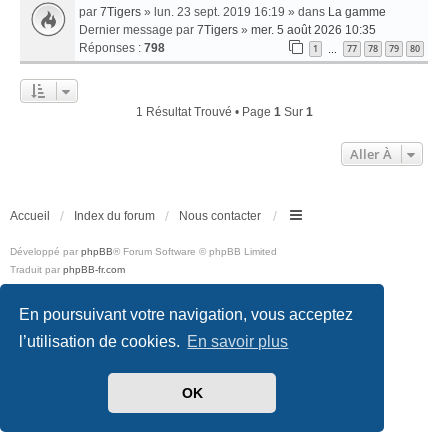
par
7Tigers
» lun. 23 sept. 2019 16:19 » dans
La gamme
Dernier message par
7Tigers
»
mer. 5 août 2026 10:35
Réponses :
798
1
77
78
79
80
…
1 Résultat Trouvé • Page
1
Sur
1
Aller À
Accueil
Index du forum
Nous contacter
Développé par
phpBB
® Forum Software © phpBB Limited
Traduit par
phpBB-fr.com
Style
we_universal
created by INVENTEA & v12mike
Confidentialité
|
Conditions
En poursuivant votre navigation, vous acceptez
l’utilisation de cookies.
En savoir plus
OK