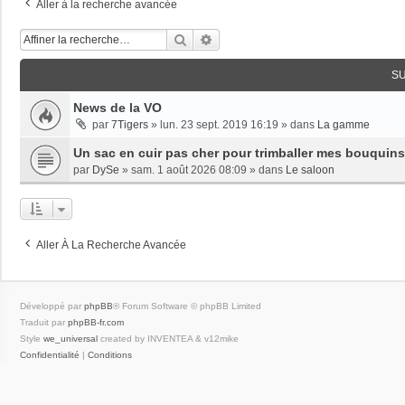
Aller à la recherche avancée
Rechercher
Recherche Avancée
S
News de la VO
par
7Tigers
»
lun. 23 sept. 2019 16:19
» dans
La gamme
Un sac en cuir pas cher pour trimballer mes bouquins
par
DySe
»
sam. 1 août 2026 08:09
» dans
Le saloon
Aller À La Recherche Avancée
Développé par
phpBB
® Forum Software © phpBB Limited
Traduit par
phpBB-fr.com
Style
we_universal
created by INVENTEA & v12mike
Confidentialité
|
Conditions