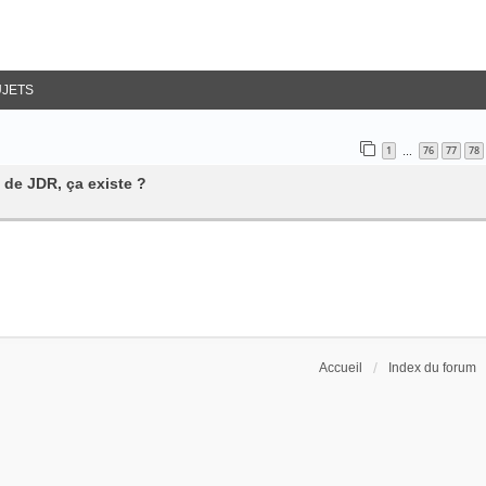
UJETS
1
76
77
78
…
 de JDR, ça existe ?
Accueil
Index du forum