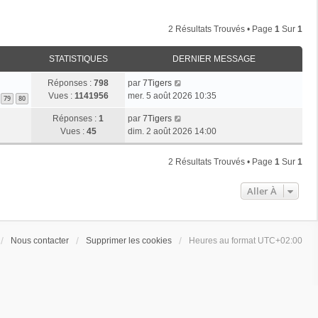
2 Résultats Trouvés • Page
1
Sur
1
STATISTIQUES
DERNIER MESSAGE
Réponses :
798
par
7Tigers
Vues :
1141956
mer. 5 août 2026 10:35
79
80
Réponses :
1
par
7Tigers
Vues :
45
dim. 2 août 2026 14:00
2 Résultats Trouvés • Page
1
Sur
1
Aller À
Nous contacter
Supprimer les cookies
Heures au format
UTC+02:00