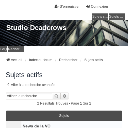
S’enregistrer
Connexion
Sujets sans réponse
Sujets actifs
Studio Deadcrows
FAQ
Rechercher
Accueil
Index du forum
Rechercher
Sujets actifs
Sujets actifs
Aller à la recherche avancée
Rechercher
Recherche Avancée
2 Résultats Trouvés • Page
1
Sur
1
Sujets
News de la VO