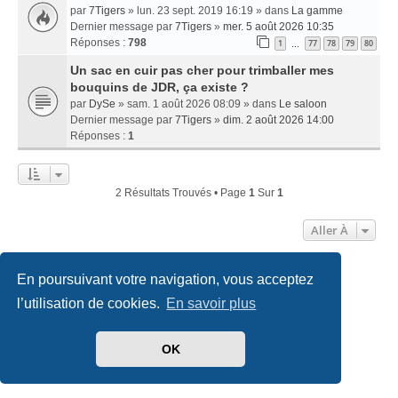
par
7Tigers
» lun. 23 sept. 2019 16:19 » dans
La gamme
Dernier message par
7Tigers
»
mer. 5 août 2026 10:35
Réponses :
798
1
77
78
79
80
…
Un sac en cuir pas cher pour trimballer mes
bouquins de JDR, ça existe ?
par
DySe
» sam. 1 août 2026 08:09 » dans
Le saloon
Dernier message par
7Tigers
»
dim. 2 août 2026 14:00
Réponses :
1
2 Résultats Trouvés • Page
1
Sur
1
Aller À
En poursuivant votre navigation, vous acceptez
Accueil
Index du forum
Nous contacter
l’utilisation de cookies.
En savoir plus
Développé par
phpBB
® Forum Software © phpBB Limited
Traduit par
phpBB-fr.com
OK
Style
we_universal
created by INVENTEA & v12mike
Confidentialité
|
Conditions