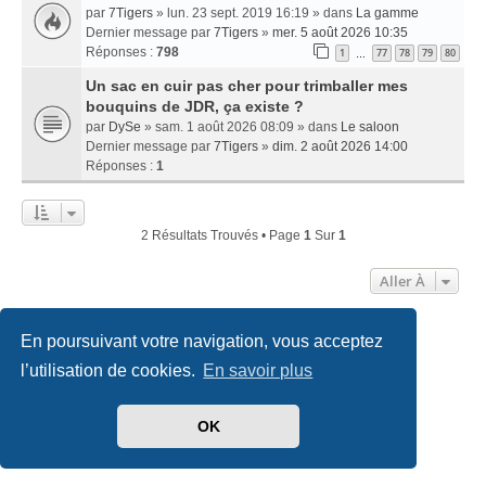
par
7Tigers
» lun. 23 sept. 2019 16:19 » dans
La gamme
Dernier message par
7Tigers
»
mer. 5 août 2026 10:35
Réponses :
798
1
77
78
79
80
…
Un sac en cuir pas cher pour trimballer mes
bouquins de JDR, ça existe ?
par
DySe
» sam. 1 août 2026 08:09 » dans
Le saloon
Dernier message par
7Tigers
»
dim. 2 août 2026 14:00
Réponses :
1
2 Résultats Trouvés • Page
1
Sur
1
Aller À
En poursuivant votre navigation, vous acceptez
Accueil
Index du forum
Nous contacter
l’utilisation de cookies.
En savoir plus
Développé par
phpBB
® Forum Software © phpBB Limited
Traduit par
phpBB-fr.com
OK
Style
we_universal
created by INVENTEA & v12mike
Confidentialité
|
Conditions