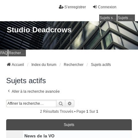
S’enregistrer
Connexion
Sujets sans réponse
Sujets actifs
Studio Deadcrows
FAQ
Rechercher
Accueil
Index du forum
Rechercher
Sujets actifs
Sujets actifs
Aller à la recherche avancée
Rechercher
Recherche Avancée
2 Résultats Trouvés • Page
1
Sur
1
Sujets
News de la VO