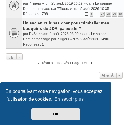
par
7Tigers
» lun. 23 sept. 2019 16:19 » dans
La gamme
Dernier message par
7Tigers
»
mer. 5 août 2026 10:35
Réponses :
798
1
77
78
79
80
…
Un sac en cuir pas cher pour trimballer mes
bouquins de JDR, ça existe ?
par
DySe
» sam. 1 août 2026 08:09 » dans
Le saloon
Dernier message par
7Tigers
»
dim. 2 août 2026 14:00
Réponses :
1
2 Résultats Trouvés • Page
1
Sur
1
Aller À
En poursuivant votre navigation, vous acceptez
Accueil
Index du forum
Nous contacter
l’utilisation de cookies.
En savoir plus
Développé par
phpBB
® Forum Software © phpBB Limited
Traduit par
phpBB-fr.com
OK
Style
we_universal
created by INVENTEA & v12mike
Confidentialité
|
Conditions