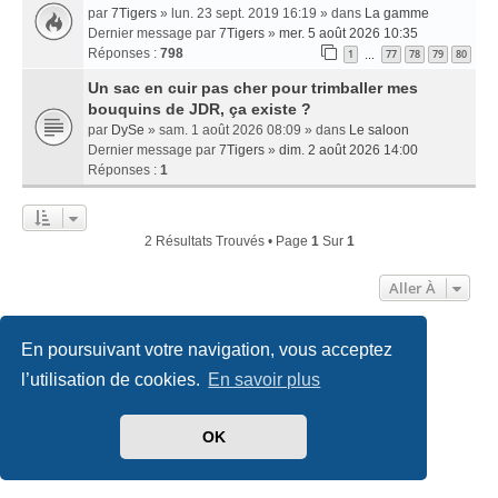
par
7Tigers
» lun. 23 sept. 2019 16:19 » dans
La gamme
Dernier message par
7Tigers
»
mer. 5 août 2026 10:35
Réponses :
798
1
77
78
79
80
…
Un sac en cuir pas cher pour trimballer mes
bouquins de JDR, ça existe ?
par
DySe
» sam. 1 août 2026 08:09 » dans
Le saloon
Dernier message par
7Tigers
»
dim. 2 août 2026 14:00
Réponses :
1
2 Résultats Trouvés • Page
1
Sur
1
Aller À
En poursuivant votre navigation, vous acceptez
Accueil
Index du forum
Nous contacter
l’utilisation de cookies.
En savoir plus
Développé par
phpBB
® Forum Software © phpBB Limited
Traduit par
phpBB-fr.com
OK
Style
we_universal
created by INVENTEA & v12mike
Confidentialité
|
Conditions