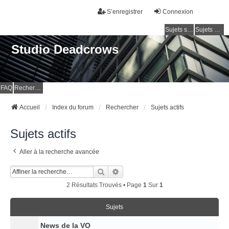
S’enregistrer
Connexion
Sujets sans réponse
Sujets actifs
Studio Deadcrows
FAQ
Rechercher
Accueil
Index du forum
Rechercher
Sujets actifs
Sujets actifs
Aller à la recherche avancée
Rechercher
Recherche Avancée
2 Résultats Trouvés • Page
1
Sur
1
Sujets
News de la VO