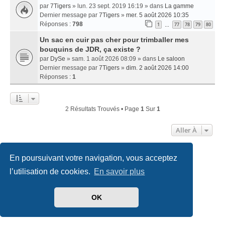
par
7Tigers
» lun. 23 sept. 2019 16:19 » dans
La gamme
Dernier message par
7Tigers
»
mer. 5 août 2026 10:35
Réponses :
798
1
77
78
79
80
…
Un sac en cuir pas cher pour trimballer mes
bouquins de JDR, ça existe ?
par
DySe
» sam. 1 août 2026 08:09 » dans
Le saloon
Dernier message par
7Tigers
»
dim. 2 août 2026 14:00
Réponses :
1
2 Résultats Trouvés • Page
1
Sur
1
Aller À
En poursuivant votre navigation, vous acceptez
Accueil
Index du forum
Nous contacter
l’utilisation de cookies.
En savoir plus
Développé par
phpBB
® Forum Software © phpBB Limited
Traduit par
phpBB-fr.com
OK
Style
we_universal
created by INVENTEA & v12mike
Confidentialité
|
Conditions