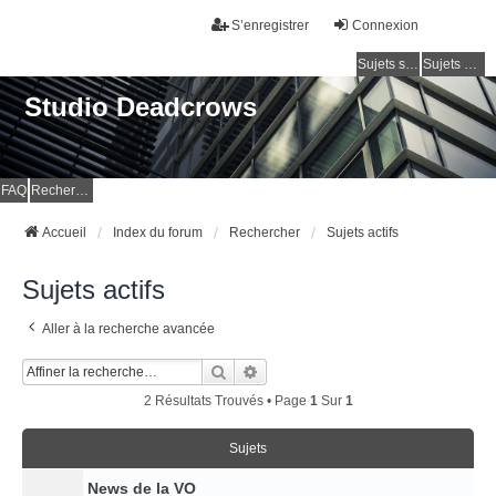
S’enregistrer
Connexion
Sujets sans réponse
Sujets actifs
Studio Deadcrows
FAQ
Rechercher
Accueil
Index du forum
Rechercher
Sujets actifs
Sujets actifs
Aller à la recherche avancée
Rechercher
Recherche Avancée
2 Résultats Trouvés • Page
1
Sur
1
Sujets
News de la VO