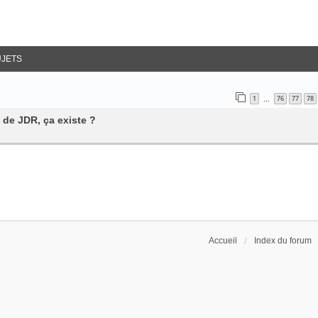
UJETS
1
76
77
78
…
 de JDR, ça existe ?
Accueil
Index du forum