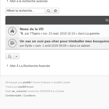
Aller à la recherche avancée
Rechercher
Recherche Avancée
S
News de la VO
par
7Tigers
»
lun. 23 sept. 2019 16:19
» dans
La gamme
Un sac en cuir pas cher pour trimballer mes bouquins
par
DySe
»
sam. 1 août 2026 08:09
» dans
Le saloon
Aller À La Recherche Avancée
Développé par
phpBB
® Forum Software © phpBB Limited
Traduit par
phpBB-fr.com
Style
we_universal
created by INVENTEA & v12mike
Confidentialité
|
Conditions