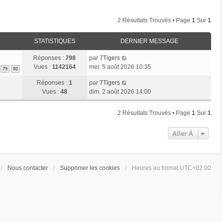
2 Résultats Trouvés • Page
1
Sur
1
STATISTIQUES
DERNIER MESSAGE
Réponses :
798
par
7Tigers
Vues :
1142164
mer. 5 août 2026 10:35
79
80
Réponses :
1
par
7Tigers
Vues :
48
dim. 2 août 2026 14:00
2 Résultats Trouvés • Page
1
Sur
1
Aller À
Nous contacter
Supprimer les cookies
Heures au format
UTC+02:00